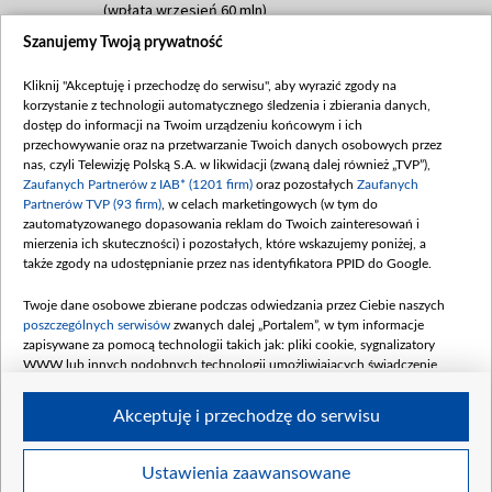
(wpłata wrzesień 60 mln)
Szanujemy Twoją prywatność
Dofinansowanie 635 783 051,21 PLN
Data podpisania umowy: WRZESIEŃ 2025
Kliknij "Akceptuję i przechodzę do serwisu", aby wyrazić zgody na
(wpłata wrzesień 100 mln, październik 350
korzystanie z technologii automatycznego śledzenia i zbierania danych,
mln, listopad 265 mln)
dostęp do informacji na Twoim urządzeniu końcowym i ich
przechowywanie oraz na przetwarzanie Twoich danych osobowych przez
Dofinansowanie 48 862 000,00 PLN
nas, czyli Telewizję Polską S.A. w likwidacji (zwaną dalej również „TVP”),
Data podpisania umowy: GRUDZIEŃ 2025
Zaufanych Partnerów z IAB* (1201 firm)
oraz pozostałych
Zaufanych
(wpłata grudzień 60,548 mln)
Partnerów TVP (93 firm)
, w celach marketingowych (w tym do
zautomatyzowanego dopasowania reklam do Twoich zainteresowań i
Dofinansowanie 900 000 000,00 PLN
mierzenia ich skuteczności) i pozostałych, które wskazujemy poniżej, a
Data podpisania umowy: LUTY 2026 (wpłata
także zgody na udostępnianie przez nas identyfikatora PPID do Google.
26 lutego 80 mln, 4 marca 370 mln,
8
kwiecień 180 mln, 7 maja 180 mln, 8
Twoje dane osobowe zbierane podczas odwiedzania przez Ciebie naszych
czerwca 90 mln)
poszczególnych serwisów
zwanych dalej „Portalem”, w tym informacje
zapisywane za pomocą technologii takich jak: pliki cookie, sygnalizatory
Dofinansowanie 250 000 000,00 PLN
WWW lub innych podobnych technologii umożliwiających świadczenie
Data podpisania umowy LIPIEC 2026 (wpłata
dopasowanych i bezpiecznych usług, personalizację treści oraz reklam,
udostępnianie funkcji mediów społecznościowych oraz analizowanie ruchu
4 sierpnia 250 mln
Akceptuję i przechodzę do serwisu
w Internecie.
Twoje dane osobowe zbierane podczas odwiedzania przez Ciebie
Ustawienia zaawansowane
poszczególnych serwisów
na Portalu, takie jak adresy IP, identyfikatory