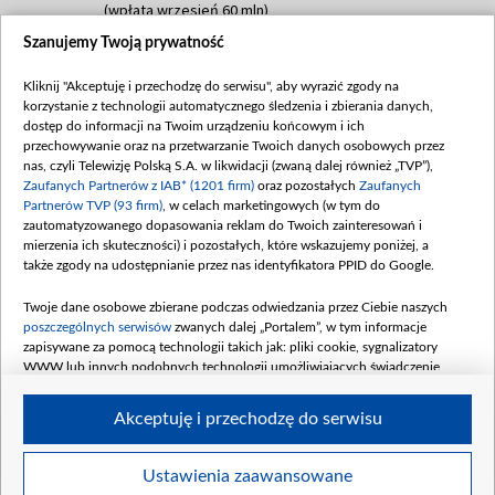
(wpłata wrzesień 60 mln)
Szanujemy Twoją prywatność
Dofinansowanie 635 783 051,21 PLN
Data podpisania umowy: WRZESIEŃ 2025
Kliknij "Akceptuję i przechodzę do serwisu", aby wyrazić zgody na
(wpłata wrzesień 100 mln, październik 350
korzystanie z technologii automatycznego śledzenia i zbierania danych,
mln, listopad 265 mln)
dostęp do informacji na Twoim urządzeniu końcowym i ich
przechowywanie oraz na przetwarzanie Twoich danych osobowych przez
Dofinansowanie 48 862 000,00 PLN
nas, czyli Telewizję Polską S.A. w likwidacji (zwaną dalej również „TVP”),
Data podpisania umowy: GRUDZIEŃ 2025
Zaufanych Partnerów z IAB* (1201 firm)
oraz pozostałych
Zaufanych
(wpłata grudzień 60,548 mln)
Partnerów TVP (93 firm)
, w celach marketingowych (w tym do
zautomatyzowanego dopasowania reklam do Twoich zainteresowań i
Dofinansowanie 900 000 000,00 PLN
mierzenia ich skuteczności) i pozostałych, które wskazujemy poniżej, a
Data podpisania umowy: LUTY 2026 (wpłata
także zgody na udostępnianie przez nas identyfikatora PPID do Google.
26 lutego 80 mln, 4 marca 370 mln,
8
kwiecień 180 mln, 7 maja 180 mln, 8
Twoje dane osobowe zbierane podczas odwiedzania przez Ciebie naszych
czerwca 90 mln)
poszczególnych serwisów
zwanych dalej „Portalem”, w tym informacje
zapisywane za pomocą technologii takich jak: pliki cookie, sygnalizatory
Dofinansowanie 250 000 000,00 PLN
WWW lub innych podobnych technologii umożliwiających świadczenie
Data podpisania umowy LIPIEC 2026 (wpłata
dopasowanych i bezpiecznych usług, personalizację treści oraz reklam,
udostępnianie funkcji mediów społecznościowych oraz analizowanie ruchu
4 sierpnia 250 mln
Akceptuję i przechodzę do serwisu
w Internecie.
Twoje dane osobowe zbierane podczas odwiedzania przez Ciebie
Ustawienia zaawansowane
poszczególnych serwisów
na Portalu, takie jak adresy IP, identyfikatory