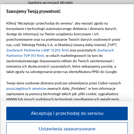
(wpłata wrzesień 60 mln)
Szanujemy Twoją prywatność
Dofinansowanie 635 783 051,21 PLN
Data podpisania umowy: WRZESIEŃ 2025
Kliknij "Akceptuję i przechodzę do serwisu", aby wyrazić zgody na
(wpłata wrzesień 100 mln, październik 350
korzystanie z technologii automatycznego śledzenia i zbierania danych,
mln, listopad 265 mln)
dostęp do informacji na Twoim urządzeniu końcowym i ich
przechowywanie oraz na przetwarzanie Twoich danych osobowych przez
Dofinansowanie 48 862 000,00 PLN
nas, czyli Telewizję Polską S.A. w likwidacji (zwaną dalej również „TVP”),
Data podpisania umowy: GRUDZIEŃ 2025
Zaufanych Partnerów z IAB* (1201 firm)
oraz pozostałych
Zaufanych
(wpłata grudzień 60,548 mln)
Partnerów TVP (93 firm)
, w celach marketingowych (w tym do
zautomatyzowanego dopasowania reklam do Twoich zainteresowań i
Dofinansowanie 900 000 000,00 PLN
mierzenia ich skuteczności) i pozostałych, które wskazujemy poniżej, a
Data podpisania umowy: LUTY 2026 (wpłata
także zgody na udostępnianie przez nas identyfikatora PPID do Google.
26 lutego 80 mln, 4 marca 370 mln,
8
kwiecień 180 mln, 7 maja 180 mln, 8
Twoje dane osobowe zbierane podczas odwiedzania przez Ciebie naszych
czerwca 90 mln)
poszczególnych serwisów
zwanych dalej „Portalem”, w tym informacje
zapisywane za pomocą technologii takich jak: pliki cookie, sygnalizatory
Dofinansowanie 250 000 000,00 PLN
WWW lub innych podobnych technologii umożliwiających świadczenie
Data podpisania umowy LIPIEC 2026 (wpłata
dopasowanych i bezpiecznych usług, personalizację treści oraz reklam,
udostępnianie funkcji mediów społecznościowych oraz analizowanie ruchu
4 sierpnia 250 mln
Akceptuję i przechodzę do serwisu
w Internecie.
Twoje dane osobowe zbierane podczas odwiedzania przez Ciebie
Ustawienia zaawansowane
poszczególnych serwisów
na Portalu, takie jak adresy IP, identyfikatory