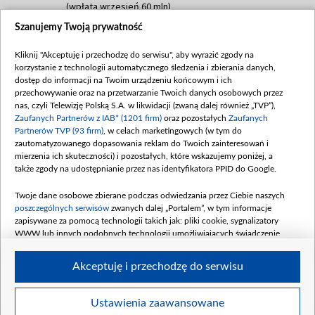
(wpłata wrzesień 60 mln)
Szanujemy Twoją prywatność
Dofinansowanie 635 783 051,21 PLN
Data podpisania umowy: WRZESIEŃ 2025
Kliknij "Akceptuję i przechodzę do serwisu", aby wyrazić zgody na
(wpłata wrzesień 100 mln, październik 350
korzystanie z technologii automatycznego śledzenia i zbierania danych,
mln, listopad 265 mln)
dostęp do informacji na Twoim urządzeniu końcowym i ich
przechowywanie oraz na przetwarzanie Twoich danych osobowych przez
Dofinansowanie 48 862 000,00 PLN
nas, czyli Telewizję Polską S.A. w likwidacji (zwaną dalej również „TVP”),
Data podpisania umowy: GRUDZIEŃ 2025
Zaufanych Partnerów z IAB* (1201 firm)
oraz pozostałych
Zaufanych
(wpłata grudzień 60,548 mln)
Partnerów TVP (93 firm)
, w celach marketingowych (w tym do
zautomatyzowanego dopasowania reklam do Twoich zainteresowań i
Dofinansowanie 900 000 000,00 PLN
mierzenia ich skuteczności) i pozostałych, które wskazujemy poniżej, a
Data podpisania umowy: LUTY 2026 (wpłata
także zgody na udostępnianie przez nas identyfikatora PPID do Google.
26 lutego 80 mln, 4 marca 370 mln,
8
kwiecień 180 mln, 7 maja 180 mln, 8
Twoje dane osobowe zbierane podczas odwiedzania przez Ciebie naszych
czerwca 90 mln)
poszczególnych serwisów
zwanych dalej „Portalem”, w tym informacje
zapisywane za pomocą technologii takich jak: pliki cookie, sygnalizatory
Dofinansowanie 250 000 000,00 PLN
WWW lub innych podobnych technologii umożliwiających świadczenie
Data podpisania umowy LIPIEC 2026 (wpłata
dopasowanych i bezpiecznych usług, personalizację treści oraz reklam,
udostępnianie funkcji mediów społecznościowych oraz analizowanie ruchu
4 sierpnia 250 mln
Akceptuję i przechodzę do serwisu
w Internecie.
Twoje dane osobowe zbierane podczas odwiedzania przez Ciebie
Ustawienia zaawansowane
poszczególnych serwisów
na Portalu, takie jak adresy IP, identyfikatory