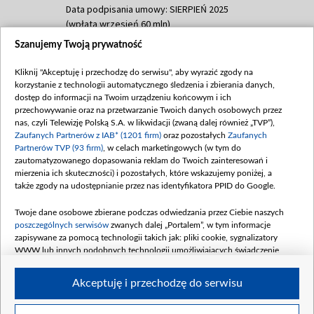
Data podpisania umowy: SIERPIEŃ 2025
(wpłata wrzesień 60 mln)
Szanujemy Twoją prywatność
Dofinansowanie 635 783 051,21 PLN
Data podpisania umowy: WRZESIEŃ 2025
Kliknij "Akceptuję i przechodzę do serwisu", aby wyrazić zgody na
(wpłata wrzesień 100 mln, październik 350
korzystanie z technologii automatycznego śledzenia i zbierania danych,
mln, listopad 265 mln)
dostęp do informacji na Twoim urządzeniu końcowym i ich
przechowywanie oraz na przetwarzanie Twoich danych osobowych przez
Dofinansowanie 48 862 000,00 PLN
nas, czyli Telewizję Polską S.A. w likwidacji (zwaną dalej również „TVP”),
Data podpisania umowy: GRUDZIEŃ 2025
Zaufanych Partnerów z IAB* (1201 firm)
oraz pozostałych
Zaufanych
(wpłata grudzień 60,548 mln)
Partnerów TVP (93 firm)
, w celach marketingowych (w tym do
zautomatyzowanego dopasowania reklam do Twoich zainteresowań i
Dofinansowanie 900 000 000,00 PLN
mierzenia ich skuteczności) i pozostałych, które wskazujemy poniżej, a
Data podpisania umowy: LUTY 2026 (wpłata
także zgody na udostępnianie przez nas identyfikatora PPID do Google.
26 lutego 80 mln, 4 marca 370 mln,
8
kwiecień 180 mln, 7 maja 180 mln, 8
Twoje dane osobowe zbierane podczas odwiedzania przez Ciebie naszych
czerwca 90 mln)
poszczególnych serwisów
zwanych dalej „Portalem”, w tym informacje
zapisywane za pomocą technologii takich jak: pliki cookie, sygnalizatory
Dofinansowanie 250 000 000,00 PLN
WWW lub innych podobnych technologii umożliwiających świadczenie
Data podpisania umowy LIPIEC 2026 (wpłata
dopasowanych i bezpiecznych usług, personalizację treści oraz reklam,
udostępnianie funkcji mediów społecznościowych oraz analizowanie ruchu
4 sierpnia 250 mln
Akceptuję i przechodzę do serwisu
w Internecie.