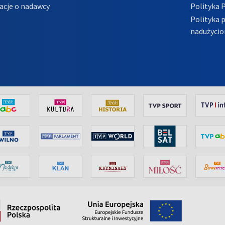
acje o nadawcy
Polityka 
Polityka 
nadużycio