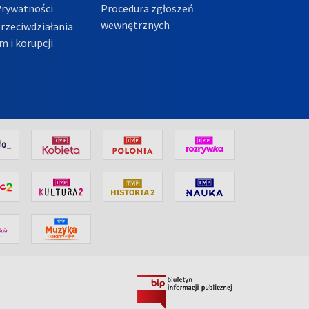
Prywatności
Procedura zgłoszeń
wewnętrznych
przeciwdziałania
m i korupcji