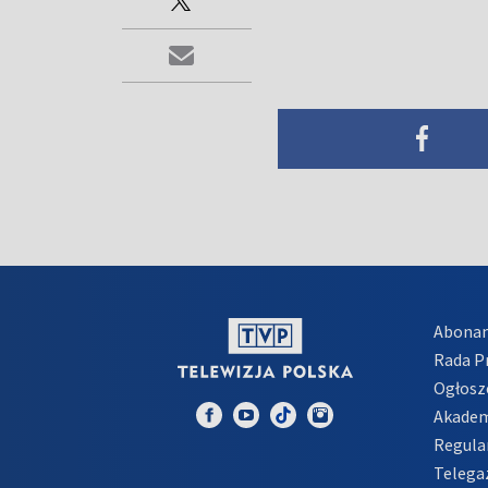
Abona
Rada 
Ogłosz
Akadem
Regula
Telega