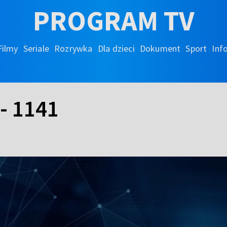
PROGRAM TV
Filmy
Seriale
Rozrywka
Dla dzieci
Dokument
Sport
Inf
 - 1141