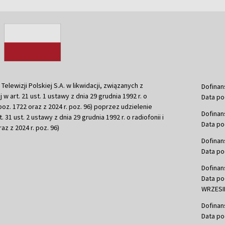
ewizji Polskiej S.A. w likwidacji, związanych z
Dofinan
j w art. 21 ust. 1 ustawy z dnia 29 grudnia 1992 r. o
Data po
r. poz. 1722 oraz z 2024 r. poz. 96) poprzez udzielenie
Dofinan
 31 ust. 2 ustawy z dnia 29 grudnia 1992 r. o radiofonii i
Data po
raz z 2024 r. poz. 96)
Dofinan
Data po
Dofinan
Data po
WRZESIE
Dofinan
Data po