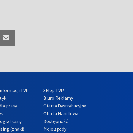
nformacji TVP
Sklep TVP
tyki
Biuro Reklamy
la prasy
Oferta Dystrybucyjna
ów
Oferta Handlowa
tograficzny
Dostępność
sing (znaki)
Moje zgody