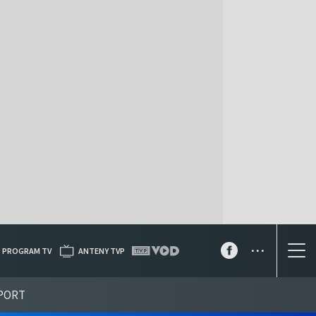
...
PROGRAM TV
ANTENY TVP
PORT