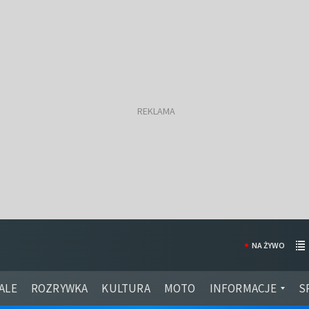
NA ŻYWO
ALE
ROZRYWKA
KULTURA
MOTO
INFORMACJE
S