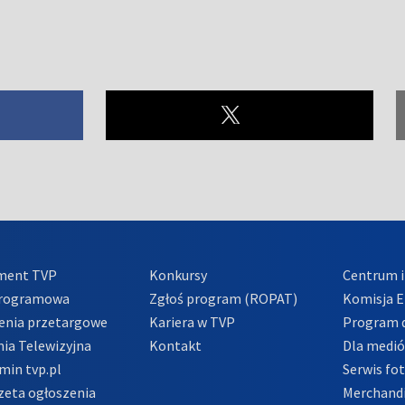
ment TVP
Konkursy
Centrum i
Programowa
Zgłoś program (ROPAT)
Komisja E
enia przetargowe
Kariera w TVP
Program d
ia Telewizyjna
Kontakt
Dla medi
min tvp.pl
Serwis fo
zeta ogłoszenia
Merchandi