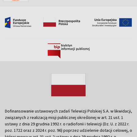
Dofinansowanie ustawowych zadań Telewizji Polskiej S.A. w likwidacji,
związanych z realizacją misji publicznej określonej w art. 21 ust. 1
ustawy z dnia 29 grudnia 1992 r. o radiofonii i telewizji (Dz. U. z 2022 r.
poz. 1722 oraz z 2024 r. poz. 96) poprzez udzielenie dotacji celowej, o
której mowa w art. 31 ust. 2 ustawy z dnia 29 grudnia 1992 r. o