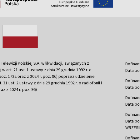
ewizji Polskiej S.A. w likwidacji, związanych z
Dofinan
j w art. 21 ust. 1 ustawy z dnia 29 grudnia 1992 r. o
Data po
r. poz. 1722 oraz z 2024 r. poz. 96) poprzez udzielenie
Dofinan
 31 ust. 2 ustawy z dnia 29 grudnia 1992 r. o radiofonii i
Data po
raz z 2024 r. poz. 96)
Dofinan
Data po
Dofinan
Data po
WRZESIE
Dofinan