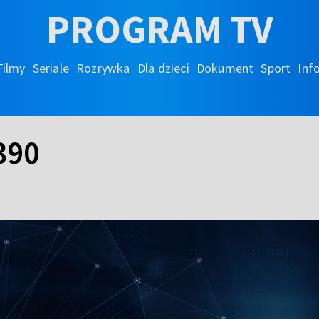
PROGRAM TV
Filmy
Seriale
Rozrywka
Dla dzieci
Dokument
Sport
Inf
390