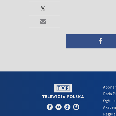
Abona
Rada 
Ogłosz
Akadem
Regula