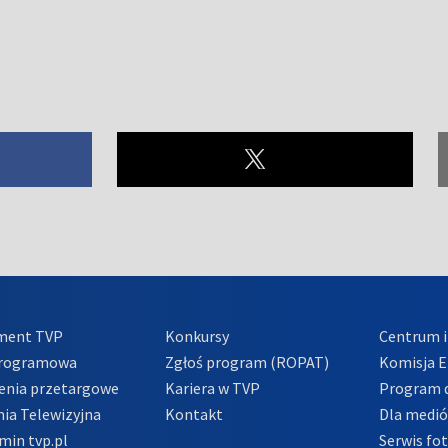
ment TVP
Konkursy
Centrum i
Programowa
Zgłoś program (ROPAT)
Komisja E
enia przetargowe
Kariera w TVP
Program d
ia Telewizyjna
Kontakt
Dla medi
min tvp.pl
Serwis fo