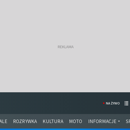
NA ŻYWO
ALE
ROZRYWKA
KULTURA
MOTO
INFORMACJE
S