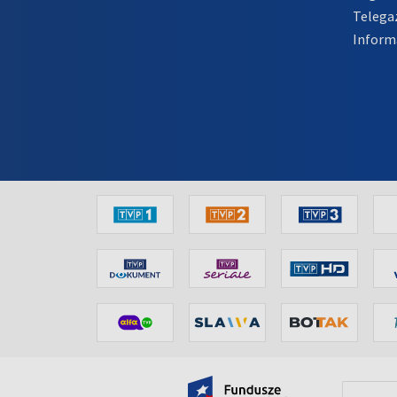
Telega
Inform