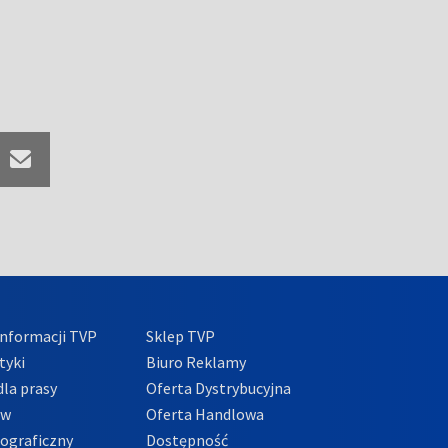
nformacji TVP
Sklep TVP
tyki
Biuro Reklamy
la prasy
Oferta Dystrybucyjna
ów
Oferta Handlowa
tograficzny
Dostępność