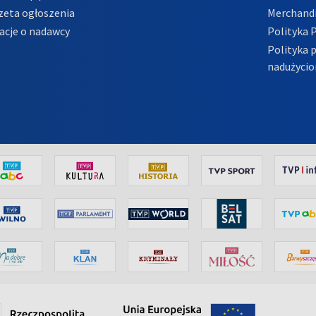
zeta ogłoszenia
Merchandi
acje o nadawcy
Polityka 
Polityka 
nadużycio