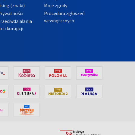
sing (znaki)
Moje zgody
Prywatności
Procedura zgłoszeń
wewnętrznych
przeciwdziałania
m i korupcji