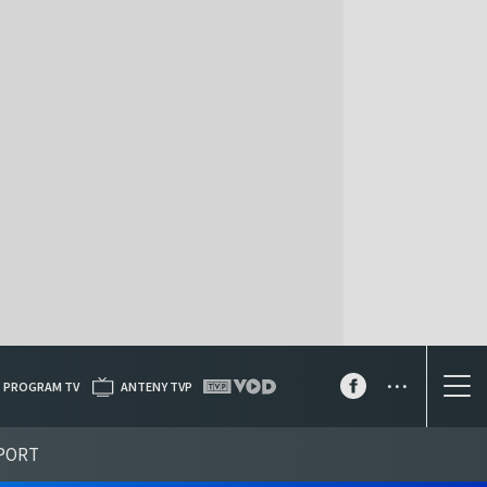
...
PROGRAM TV
ANTENY TVP
PORT