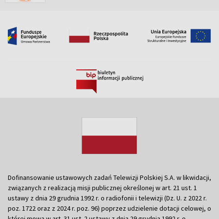
Dofinansowanie ustawowych zadań Telewizji Polskiej S.A. w likwidacji,
związanych z realizacją misji publicznej określonej w art. 21 ust. 1
ustawy z dnia 29 grudnia 1992 r. o radiofonii i telewizji (Dz. U. z 2022 r.
poz. 1722 oraz z 2024 r. poz. 96) poprzez udzielenie dotacji celowej, o
której mowa w art. 31 ust. 2 ustawy z dnia 29 grudnia 1992 r. o