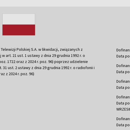
ewizji Polskiej S.A. w likwidacji, związanych z
Dofinan
j w art. 21 ust. 1 ustawy z dnia 29 grudnia 1992 r. o
Data po
r. poz. 1722 oraz z 2024 r. poz. 96) poprzez udzielenie
Dofinan
 31 ust. 2 ustawy z dnia 29 grudnia 1992 r. o radiofonii i
Data po
raz z 2024 r. poz. 96)
Dofinan
Data po
Dofinan
Data po
WRZESIE
Dofinan
Data po