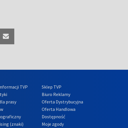
nformacji TVP
Sklep TVP
tyki
Biuro Reklamy
la prasy
Oferta Dystrybucyjna
ów
Oferta Handlowa
tograficzny
Dostępność
sing (znaki)
Moje zgody