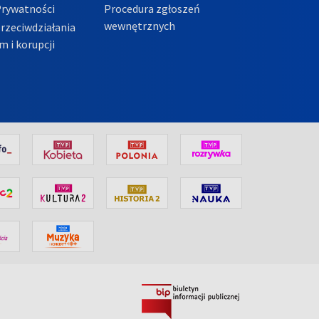
Prywatności
Procedura zgłoszeń
wewnętrznych
przeciwdziałania
m i korupcji