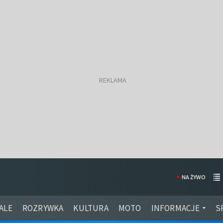
NA ŻYWO
ALE
ROZRYWKA
KULTURA
MOTO
INFORMACJE
S