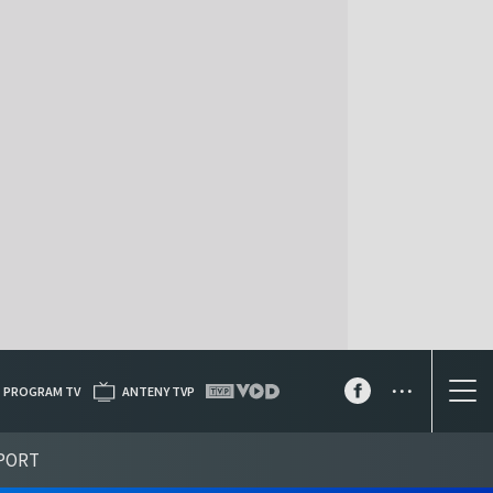
...
PROGRAM TV
ANTENY TVP
PORT