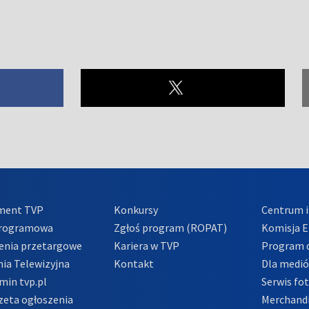
ment TVP
Konkursy
Centrum i
Programowa
Zgłoś program (ROPAT)
Komisja E
enia przetargowe
Kariera w TVP
Program d
ia Telewizyjna
Kontakt
Dla medi
min tvp.pl
Serwis fo
zeta ogłoszenia
Merchandi