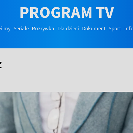
PROGRAM TV
Filmy
Seriale
Rozrywka
Dla dzieci
Dokument
Sport
Inf
z