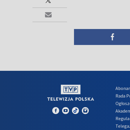
Abona
Rada 
Ogłosz
Akadem
Regula
Telega