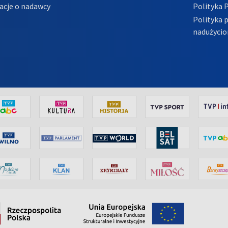
acje o nadawcy
Polityka 
Polityka 
nadużycio