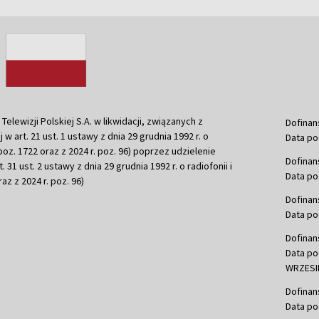
ewizji Polskiej S.A. w likwidacji, związanych z
Dofinan
j w art. 21 ust. 1 ustawy z dnia 29 grudnia 1992 r. o
Data po
r. poz. 1722 oraz z 2024 r. poz. 96) poprzez udzielenie
Dofinan
 31 ust. 2 ustawy z dnia 29 grudnia 1992 r. o radiofonii i
Data po
raz z 2024 r. poz. 96)
Dofinan
Data po
Dofinan
Data po
WRZESIE
Dofinan
Data po