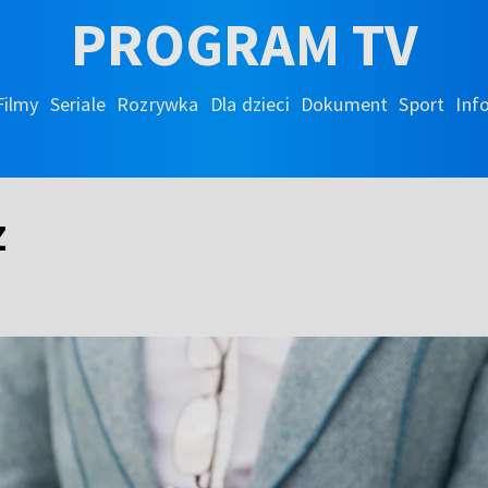
PROGRAM TV
Filmy
Seriale
Rozrywka
Dla dzieci
Dokument
Sport
Inf
z