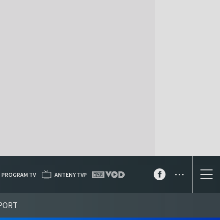
...
PROGRAM TV
ANTENY TVP
PORT