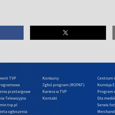
ment TVP
Konkursy
Centrum i
Programowa
Zgłoś program (ROPAT)
Komisja E
enia przetargowe
Kariera w TVP
Program d
ia Telewizyjna
Kontakt
Dla medi
min tvp.pl
Serwis fo
zeta ogłoszenia
Merchandi