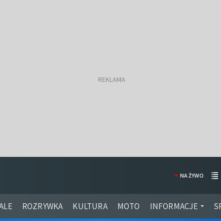
NA ŻYWO
ALE
ROZRYWKA
KULTURA
MOTO
INFORMACJE
S