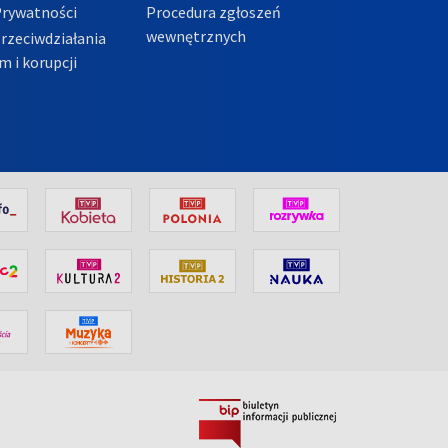
Prywatności
Procedura zgłoszeń
wewnętrznych
przeciwdziałania
m i korupcji