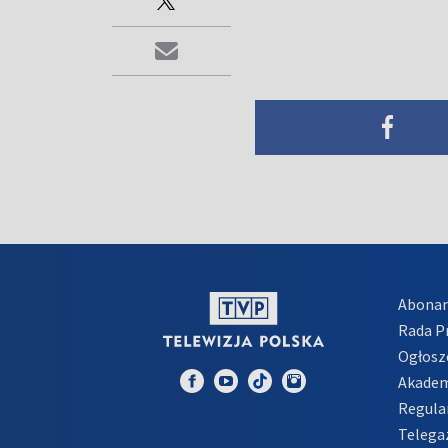
Abona
Rada 
Ogłosz
Akadem
Regula
Telega