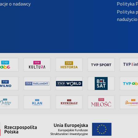
acje o nadawcy
Polityka 
Polityka 
nadużycio