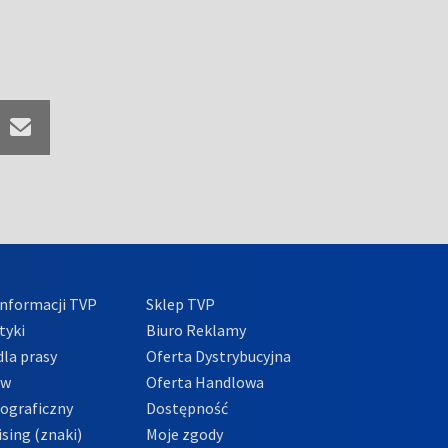
nformacji TVP
Sklep TVP
tyki
Biuro Reklamy
la prasy
Oferta Dystrybucyjna
ów
Oferta Handlowa
tograficzny
Dostępność
sing (znaki)
Moje zgody