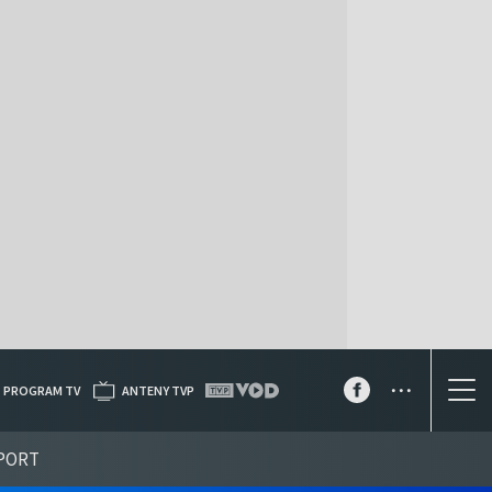
...
PROGRAM TV
ANTENY TVP
PORT