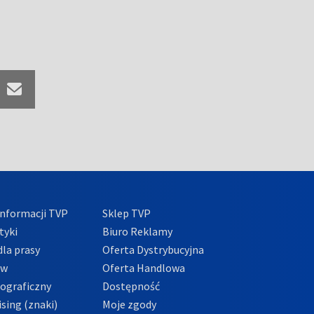
nformacji TVP
Sklep TVP
tyki
Biuro Reklamy
la prasy
Oferta Dystrybucyjna
ów
Oferta Handlowa
tograficzny
Dostępność
sing (znaki)
Moje zgody