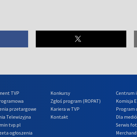
ment TVP
Konkursy
Centrum i
Programowa
Zgłoś program (ROPAT)
Komisja E
enia przetargowe
Kariera w TVP
Program d
ia Telewizyjna
Kontakt
Dla medi
min tvp.pl
Serwis fo
zeta ogłoszenia
Merchandi