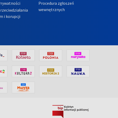
Prywatności
Procedura zgłoszeń
wewnętrznych
przeciwdziałania
m i korupcji