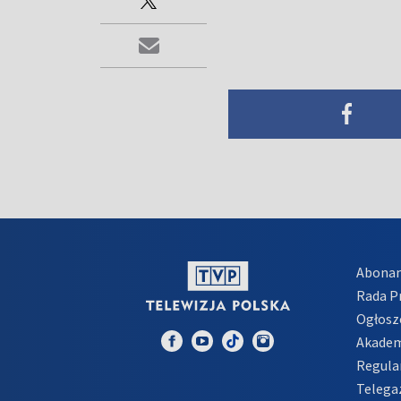
Abona
Rada 
Ogłosz
Akadem
Regula
Telega