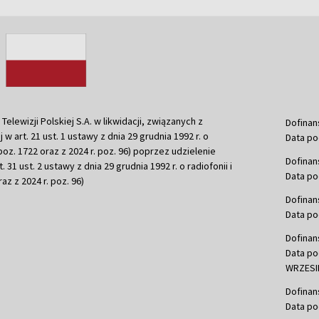
ewizji Polskiej S.A. w likwidacji, związanych z
Dofinan
j w art. 21 ust. 1 ustawy z dnia 29 grudnia 1992 r. o
Data po
r. poz. 1722 oraz z 2024 r. poz. 96) poprzez udzielenie
Dofinan
 31 ust. 2 ustawy z dnia 29 grudnia 1992 r. o radiofonii i
Data po
raz z 2024 r. poz. 96)
Dofinan
Data po
Dofinan
Data po
WRZESIE
Dofinan
Data po