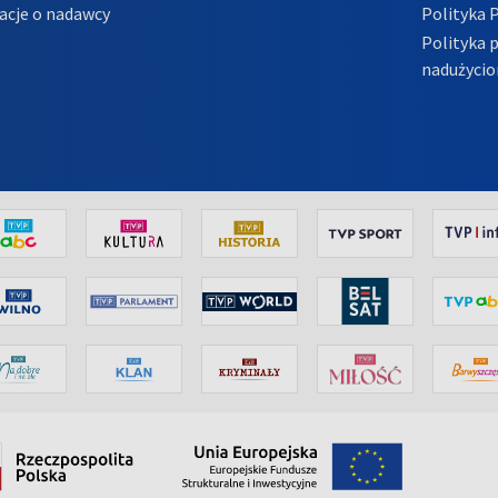
acje o nadawcy
Polityka 
Polityka 
nadużycio