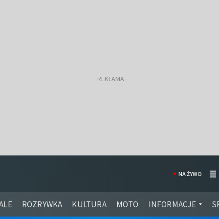
NA ŻYWO
ALE
ROZRYWKA
KULTURA
MOTO
INFORMACJE
S