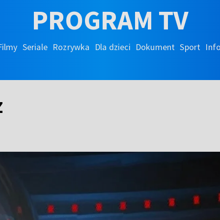
PROGRAM TV
Filmy
Seriale
Rozrywka
Dla dzieci
Dokument
Sport
Inf
z