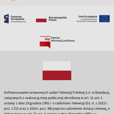
Dofinansowanie ustawowych zadań Telewizji Polskiej S.A. w likwidacji,
związanych z realizacją misji publicznej określonej w art. 21 ust. 1
ustawy z dnia 29 grudnia 1992 r. o radiofonii i telewizji (Dz. U. z 2022 r.
poz. 1722 oraz z 2024 r. poz. 96) poprzez udzielenie dotacji celowej, o
której mowa w art. 31 ust. 2 ustawy z dnia 29 grudnia 1992 r. o