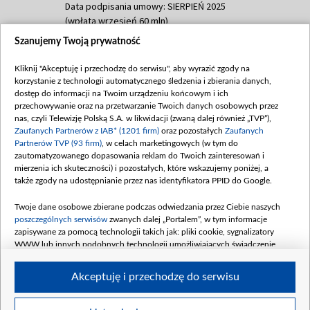
Data podpisania umowy: SIERPIEŃ 2025
(wpłata wrzesień 60 mln)
Szanujemy Twoją prywatność
Dofinansowanie 635 783 051,21 PLN
Data podpisania umowy: WRZESIEŃ 2025
Kliknij "Akceptuję i przechodzę do serwisu", aby wyrazić zgody na
(wpłata wrzesień 100 mln, październik 350
korzystanie z technologii automatycznego śledzenia i zbierania danych,
mln, listopad 265 mln)
dostęp do informacji na Twoim urządzeniu końcowym i ich
przechowywanie oraz na przetwarzanie Twoich danych osobowych przez
Dofinansowanie 48 862 000,00 PLN
nas, czyli Telewizję Polską S.A. w likwidacji (zwaną dalej również „TVP”),
Data podpisania umowy: GRUDZIEŃ 2025
Zaufanych Partnerów z IAB* (1201 firm)
oraz pozostałych
Zaufanych
(wpłata grudzień 60,548 mln)
Partnerów TVP (93 firm)
, w celach marketingowych (w tym do
zautomatyzowanego dopasowania reklam do Twoich zainteresowań i
Dofinansowanie 900 000 000,00 PLN
mierzenia ich skuteczności) i pozostałych, które wskazujemy poniżej, a
Data podpisania umowy: LUTY 2026 (wpłata
także zgody na udostępnianie przez nas identyfikatora PPID do Google.
26 lutego 80 mln, 4 marca 370 mln,
8
kwiecień 180 mln, 7 maja 180 mln, 8
Twoje dane osobowe zbierane podczas odwiedzania przez Ciebie naszych
czerwca 90 mln)
poszczególnych serwisów
zwanych dalej „Portalem”, w tym informacje
zapisywane za pomocą technologii takich jak: pliki cookie, sygnalizatory
Dofinansowanie 250 000 000,00 PLN
WWW lub innych podobnych technologii umożliwiających świadczenie
Data podpisania umowy LIPIEC 2026 (wpłata
dopasowanych i bezpiecznych usług, personalizację treści oraz reklam,
udostępnianie funkcji mediów społecznościowych oraz analizowanie ruchu
4 sierpnia 250 mln
Akceptuję i przechodzę do serwisu
w Internecie.
Twoje dane osobowe zbierane podczas odwiedzania przez Ciebie