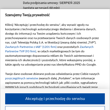
Data podpisania umowy: SIERPIEŃ 2025
(wpłata wrzesień 60 mln)
Szanujemy Twoją prywatność
Dofinansowanie 635 783 051,21 PLN
Data podpisania umowy: WRZESIEŃ 2025
Kliknij "Akceptuję i przechodzę do serwisu", aby wyrazić zgody na
(wpłata wrzesień 100 mln, październik 350
korzystanie z technologii automatycznego śledzenia i zbierania danych,
mln, listopad 265 mln)
dostęp do informacji na Twoim urządzeniu końcowym i ich
przechowywanie oraz na przetwarzanie Twoich danych osobowych przez
Dofinansowanie 48 862 000,00 PLN
nas, czyli Telewizję Polską S.A. w likwidacji (zwaną dalej również „TVP”),
Data podpisania umowy: GRUDZIEŃ 2025
Zaufanych Partnerów z IAB* (1201 firm)
oraz pozostałych
Zaufanych
(wpłata grudzień 60,548 mln)
Partnerów TVP (93 firm)
, w celach marketingowych (w tym do
zautomatyzowanego dopasowania reklam do Twoich zainteresowań i
Dofinansowanie 900 000 000,00 PLN
mierzenia ich skuteczności) i pozostałych, które wskazujemy poniżej, a
Data podpisania umowy: LUTY 2026 (wpłata
także zgody na udostępnianie przez nas identyfikatora PPID do Google.
26 lutego 80 mln, 4 marca 370 mln,
8
kwiecień 180 mln, 7 maja 180 mln, 8
Twoje dane osobowe zbierane podczas odwiedzania przez Ciebie naszych
czerwca 90 mln)
poszczególnych serwisów
zwanych dalej „Portalem”, w tym informacje
zapisywane za pomocą technologii takich jak: pliki cookie, sygnalizatory
Dofinansowanie 250 000 000,00 PLN
WWW lub innych podobnych technologii umożliwiających świadczenie
Data podpisania umowy LIPIEC 2026 (wpłata
dopasowanych i bezpiecznych usług, personalizację treści oraz reklam,
udostępnianie funkcji mediów społecznościowych oraz analizowanie ruchu
4 sierpnia 250 mln
Akceptuję i przechodzę do serwisu
w Internecie.
Twoje dane osobowe zbierane podczas odwiedzania przez Ciebie