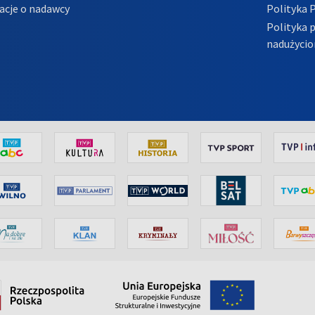
acje o nadawcy
Polityka 
Polityka 
nadużycio