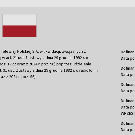
ewizji Polskiej S.A. w likwidacji, związanych z
Dofinan
j w art. 21 ust. 1 ustawy z dnia 29 grudnia 1992 r. o
Data po
r. poz. 1722 oraz z 2024 r. poz. 96) poprzez udzielenie
Dofinan
 31 ust. 2 ustawy z dnia 29 grudnia 1992 r. o radiofonii i
Data po
raz z 2024 r. poz. 96)
Dofinan
Data po
Dofinan
Data po
WRZESIE
Dofinan
Data po