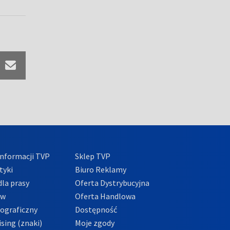
nformacji TVP
Sklep TVP
tyki
Biuro Reklamy
la prasy
Oferta Dystrybucyjna
ów
Oferta Handlowa
tograficzny
Dostępność
sing (znaki)
Moje zgody