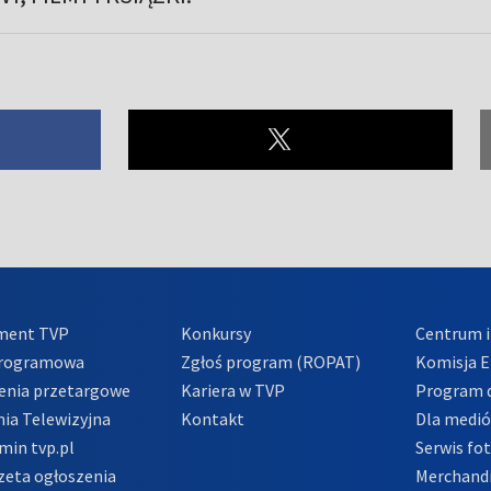
ment TVP
Konkursy
Centrum i
Programowa
Zgłoś program (ROPAT)
Komisja E
enia przetargowe
Kariera w TVP
Program d
ia Telewizyjna
Kontakt
Dla medi
min tvp.pl
Serwis fo
zeta ogłoszenia
Merchandi