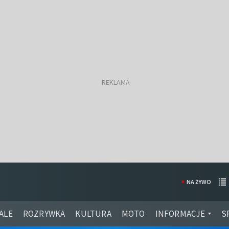
NA ŻYWO
ALE
ROZRYWKA
KULTURA
MOTO
INFORMACJE
S