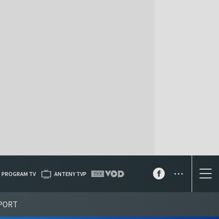
...
PROGRAM TV
ANTENY TVP
PORT