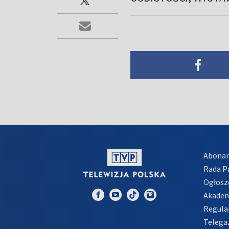
Abona
Rada 
Ogłosz
Akadem
Regula
Telega