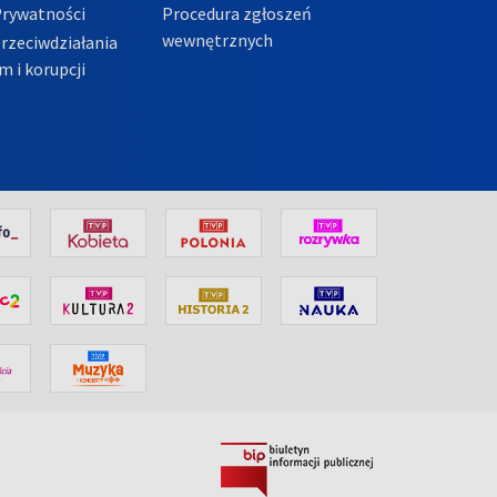
Prywatności
Procedura zgłoszeń
wewnętrznych
przeciwdziałania
m i korupcji