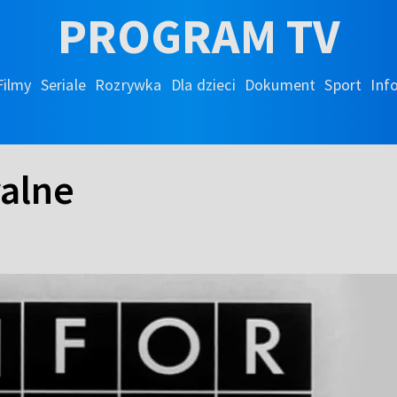
PROGRAM TV
Filmy
Seriale
Rozrywka
Dla dzieci
Dokument
Sport
Inf
ralne