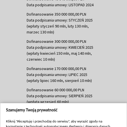
Data podpisania umowy: LISTOPAD 2024
Dofinansowanie 350 000 000,00 PLN
Data podpisania umowy: STYCZEŃ 2025
(wpłaty styczeń 90 mln, luty 130 mln,
marzec 130 mln)
Dofinansowanie 300 000 000,00 PLN
Data podpisania umowy: KWIECIEŃ 2025
(wpłaty kwiecień 150 mln, maj 140 mln,
czerwiec 10 mln)
Dofinansowanie 170 000 000,00 PLN
Data podpisania umowy: LIPIEC 2025
(wpłaty lipiec 160 mln, sierpień 10 mln)
Dofinansowanie 60 000 000,00 PLN
Data podpisania umowy: SIERPIEŃ 2025
(wpłata wrzesień 60 mln)
Szanujemy Twoją prywatność
Dofinansowanie 635 783 051,21 PLN
Data podpisania umowy: WRZESIEŃ 2025
Kliknij "Akceptuję i przechodzę do serwisu", aby wyrazić zgody na
(wpłata wrzesień 100 mln, październik 350
korzystanie z technologii automatycznego śledzenia i zbierania danych,