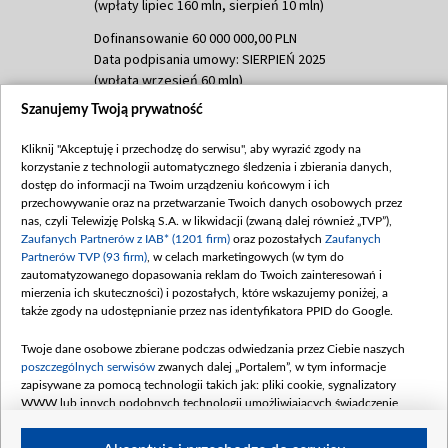
(wpłaty lipiec 160 mln, sierpień 10 mln)
Dofinansowanie 60 000 000,00 PLN
Data podpisania umowy: SIERPIEŃ 2025
(wpłata wrzesień 60 mln)
Szanujemy Twoją prywatność
Dofinansowanie 635 783 051,21 PLN
Data podpisania umowy: WRZESIEŃ 2025
Kliknij "Akceptuję i przechodzę do serwisu", aby wyrazić zgody na
(wpłata wrzesień 100 mln, październik 350
korzystanie z technologii automatycznego śledzenia i zbierania danych,
mln, listopad 265 mln)
dostęp do informacji na Twoim urządzeniu końcowym i ich
przechowywanie oraz na przetwarzanie Twoich danych osobowych przez
Dofinansowanie 48 862 000,00 PLN
nas, czyli Telewizję Polską S.A. w likwidacji (zwaną dalej również „TVP”),
Data podpisania umowy: GRUDZIEŃ 2025
Zaufanych Partnerów z IAB* (1201 firm)
oraz pozostałych
Zaufanych
(wpłata grudzień 60,548 mln)
Partnerów TVP (93 firm)
, w celach marketingowych (w tym do
zautomatyzowanego dopasowania reklam do Twoich zainteresowań i
Dofinansowanie 900 000 000,00 PLN
mierzenia ich skuteczności) i pozostałych, które wskazujemy poniżej, a
Data podpisania umowy: LUTY 2026 (wpłata
także zgody na udostępnianie przez nas identyfikatora PPID do Google.
26 lutego 80 mln, 4 marca 370 mln,
8
kwiecień 180 mln, 7 maja 180 mln, 8
Twoje dane osobowe zbierane podczas odwiedzania przez Ciebie naszych
czerwca 90 mln)
poszczególnych serwisów
zwanych dalej „Portalem”, w tym informacje
zapisywane za pomocą technologii takich jak: pliki cookie, sygnalizatory
Dofinansowanie 250 000 000,00 PLN
WWW lub innych podobnych technologii umożliwiających świadczenie
Data podpisania umowy LIPIEC 2026 (wpłata
dopasowanych i bezpiecznych usług, personalizację treści oraz reklam,
udostępnianie funkcji mediów społecznościowych oraz analizowanie ruchu
4 sierpnia 250 mln