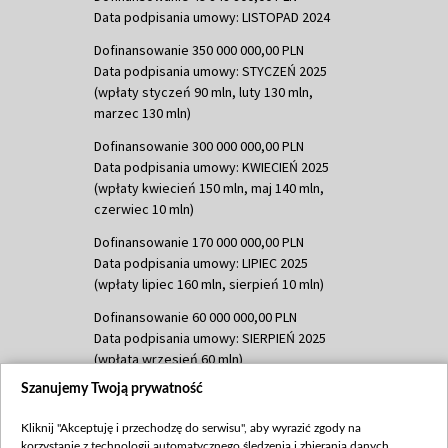
Data podpisania umowy: LISTOPAD 2024
Dofinansowanie 350 000 000,00 PLN
Data podpisania umowy: STYCZEŃ 2025
(wpłaty styczeń 90 mln, luty 130 mln,
marzec 130 mln)
Dofinansowanie 300 000 000,00 PLN
Data podpisania umowy: KWIECIEŃ 2025
(wpłaty kwiecień 150 mln, maj 140 mln,
czerwiec 10 mln)
Dofinansowanie 170 000 000,00 PLN
Data podpisania umowy: LIPIEC 2025
(wpłaty lipiec 160 mln, sierpień 10 mln)
Dofinansowanie 60 000 000,00 PLN
Data podpisania umowy: SIERPIEŃ 2025
(wpłata wrzesień 60 mln)
Szanujemy Twoją prywatność
Dofinansowanie 635 783 051,21 PLN
Data podpisania umowy: WRZESIEŃ 2025
Kliknij "Akceptuję i przechodzę do serwisu", aby wyrazić zgody na
(wpłata wrzesień 100 mln, październik 350
korzystanie z technologii automatycznego śledzenia i zbierania danych,