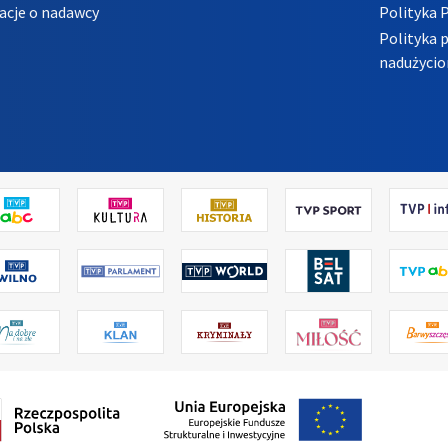
acje o nadawcy
Polityka 
Polityka 
nadużycio