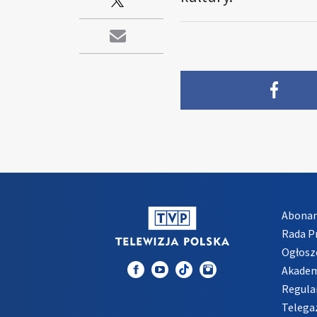
Abona
Rada 
Ogłosz
Akadem
Regula
Telega