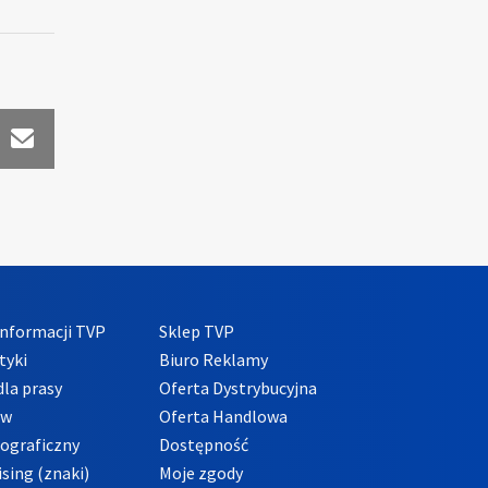
nformacji TVP
Sklep TVP
tyki
Biuro Reklamy
la prasy
Oferta Dystrybucyjna
ów
Oferta Handlowa
tograficzny
Dostępność
sing (znaki)
Moje zgody