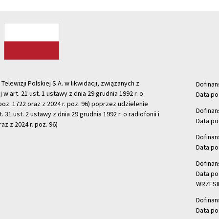
ewizji Polskiej S.A. w likwidacji, związanych z
Dofinan
j w art. 21 ust. 1 ustawy z dnia 29 grudnia 1992 r. o
Data po
r. poz. 1722 oraz z 2024 r. poz. 96) poprzez udzielenie
Dofinan
 31 ust. 2 ustawy z dnia 29 grudnia 1992 r. o radiofonii i
Data po
raz z 2024 r. poz. 96)
Dofinan
Data po
Dofinan
Data po
WRZESIE
Dofinan
Data po