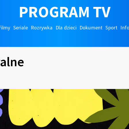
PROGRAM TV
Filmy
Seriale
Rozrywka
Dla dzieci
Dokument
Sport
Inf
ralne