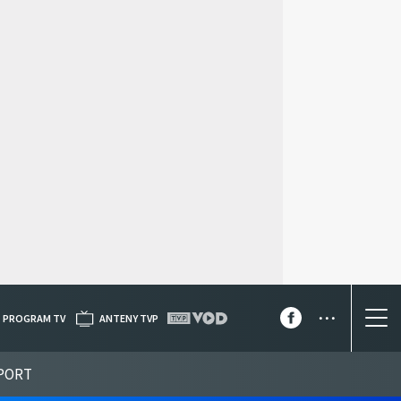
...
PROGRAM TV
ANTENY TVP
PORT