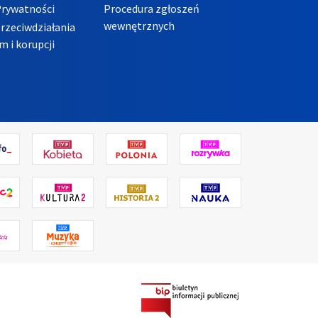
Prywatności
Procedura zgłoszeń
wewnętrznych
przeciwdziałania
m i korupcji