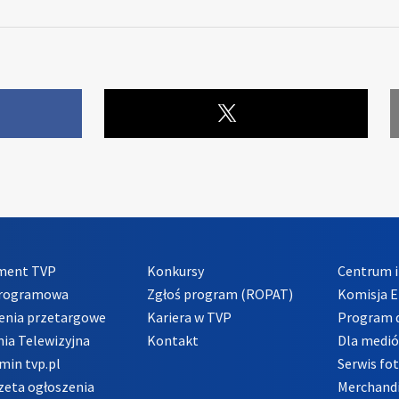
ment TVP
Konkursy
Centrum i
Programowa
Zgłoś program (ROPAT)
Komisja E
enia przetargowe
Kariera w TVP
Program d
ia Telewizyjna
Kontakt
Dla medi
min tvp.pl
Serwis fo
zeta ogłoszenia
Merchandi