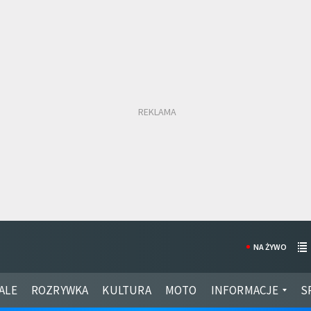
NA ŻYWO
ALE
ROZRYWKA
KULTURA
MOTO
INFORMACJE
S