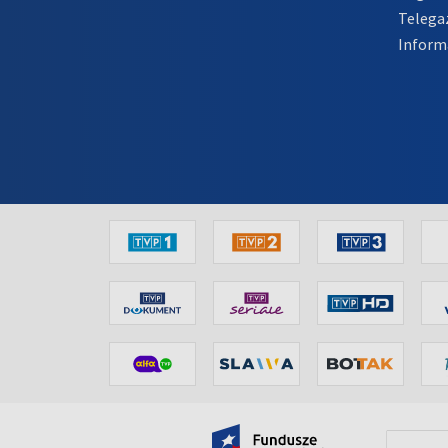
Telega
Inform