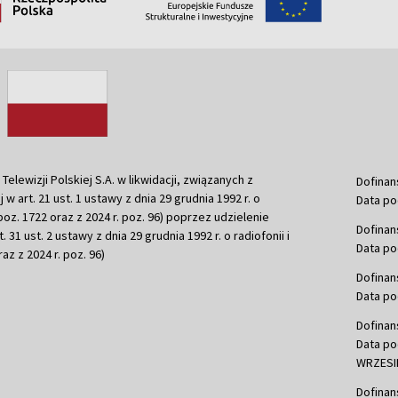
ewizji Polskiej S.A. w likwidacji, związanych z
Dofinan
j w art. 21 ust. 1 ustawy z dnia 29 grudnia 1992 r. o
Data po
r. poz. 1722 oraz z 2024 r. poz. 96) poprzez udzielenie
Dofinan
 31 ust. 2 ustawy z dnia 29 grudnia 1992 r. o radiofonii i
Data po
raz z 2024 r. poz. 96)
Dofinan
Data po
Dofinan
Data po
WRZESIE
Dofinan