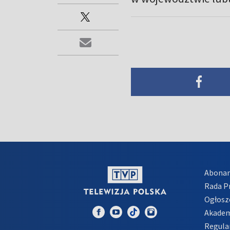
Abona
Rada 
Ogłosz
Akadem
Regula