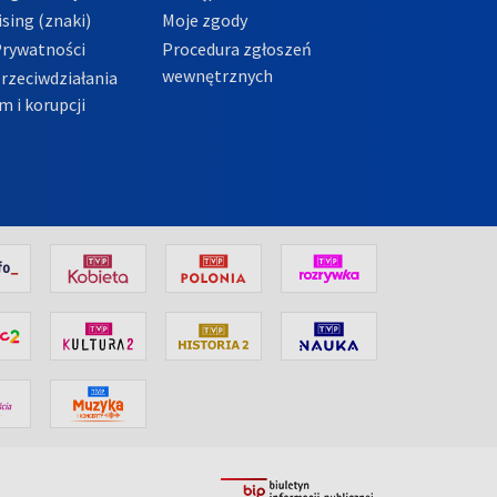
sing (znaki)
Moje zgody
Prywatności
Procedura zgłoszeń
wewnętrznych
przeciwdziałania
m i korupcji