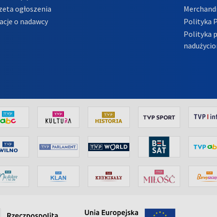
zeta ogłoszenia
Merchandi
acje o nadawcy
Polityka 
Polityka 
nadużycio