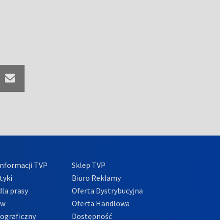
nformacji TVP
Sklep TVP
tyki
Biuro Reklamy
la prasy
Oferta Dystrybucyjna
ów
Oferta Handlowa
tograficzny
Dostępność