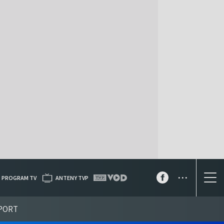
...
PROGRAM TV
ANTENY TVP
PORT