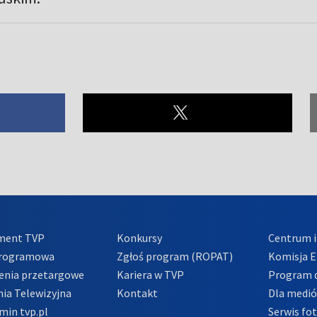
ment TVP
Konkursy
Centrum i
Programowa
Zgłoś program (ROPAT)
Komisja E
enia przetargowe
Kariera w TVP
Program d
ia Telewizyjna
Kontakt
Dla medi
min tvp.pl
Serwis fo