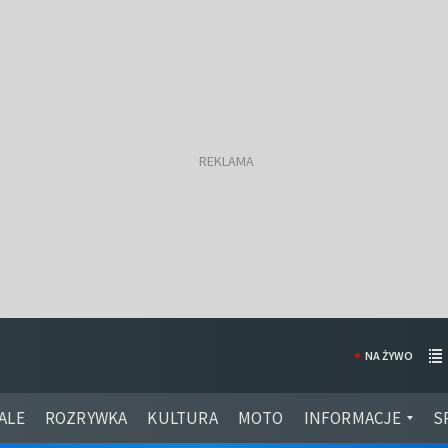
NA ŻYWO
ALE
ROZRYWKA
KULTURA
MOTO
INFORMACJE
S