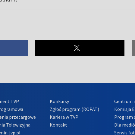
ment TVP
Konkursy
Centrum i
Programowa
Zgłoś program (ROPAT)
Komisja E
enia przetargowe
Kariera w TVP
Program d
ia Telewizyjna
Kontakt
Dla medi
min tvp.pl
Serwis fo