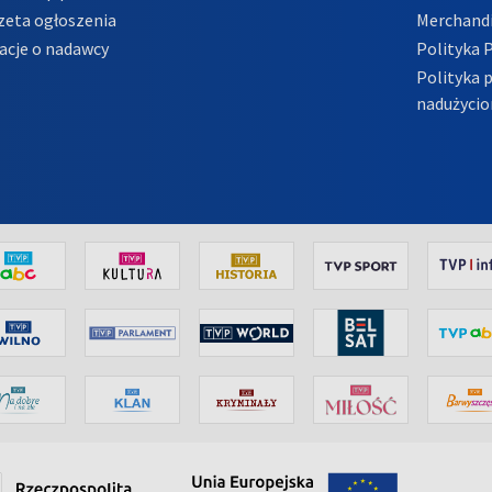
zeta ogłoszenia
Merchandi
acje o nadawcy
Polityka 
Polityka 
nadużycio