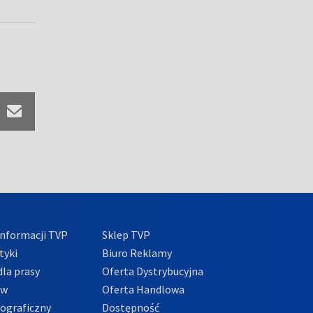
nformacji TVP
Sklep TVP
tyki
Biuro Reklamy
la prasy
Oferta Dystrybucyjna
ów
Oferta Handlowa
tograficzny
Dostępność