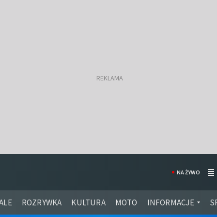
NA ŻYWO
ALE
ROZRYWKA
KULTURA
MOTO
INFORMACJE
S