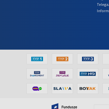
Telega
Inform