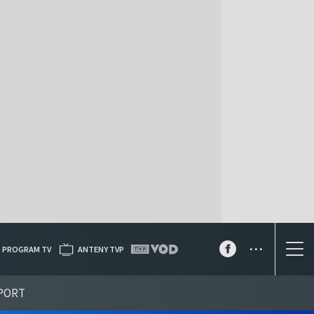
...
PROGRAM TV
ANTENY TVP
PORT