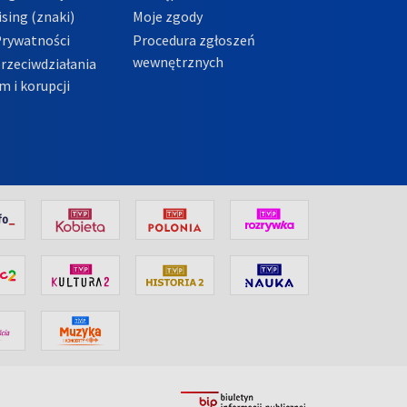
sing (znaki)
Moje zgody
Prywatności
Procedura zgłoszeń
wewnętrznych
przeciwdziałania
m i korupcji