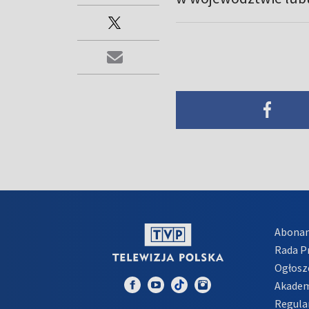
Abona
Rada 
Ogłosz
Akadem
Regula