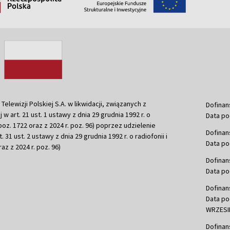
ewizji Polskiej S.A. w likwidacji, związanych z
Dofinan
j w art. 21 ust. 1 ustawy z dnia 29 grudnia 1992 r. o
Data po
r. poz. 1722 oraz z 2024 r. poz. 96) poprzez udzielenie
Dofinan
 31 ust. 2 ustawy z dnia 29 grudnia 1992 r. o radiofonii i
Data po
raz z 2024 r. poz. 96)
Dofinan
Data po
Dofinan
Data po
WRZESIE
Dofinan