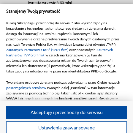
(wpłata wrzesień 60 mln)
Szanujemy Twoją prywatność
Dofinansowanie 635 783 051,21 PLN
Data podpisania umowy: WRZESIEŃ 2025
Kliknij "Akceptuję i przechodzę do serwisu", aby wyrazić zgody na
(wpłata wrzesień 100 mln, październik 350
korzystanie z technologii automatycznego śledzenia i zbierania danych,
mln, listopad 265 mln)
dostęp do informacji na Twoim urządzeniu końcowym i ich
przechowywanie oraz na przetwarzanie Twoich danych osobowych przez
Dofinansowanie 48 862 000,00 PLN
nas, czyli Telewizję Polską S.A. w likwidacji (zwaną dalej również „TVP”),
Data podpisania umowy: GRUDZIEŃ 2025
Zaufanych Partnerów z IAB* (1201 firm)
oraz pozostałych
Zaufanych
(wpłata grudzień 60,548 mln)
Partnerów TVP (93 firm)
, w celach marketingowych (w tym do
zautomatyzowanego dopasowania reklam do Twoich zainteresowań i
Dofinansowanie 900 000 000,00 PLN
mierzenia ich skuteczności) i pozostałych, które wskazujemy poniżej, a
Data podpisania umowy: LUTY 2026 (wpłata
także zgody na udostępnianie przez nas identyfikatora PPID do Google.
26 lutego 80 mln, 4 marca 370 mln,
8
kwiecień 180 mln, 7 maja 180 mln, 8
Twoje dane osobowe zbierane podczas odwiedzania przez Ciebie naszych
czerwca 90 mln)
poszczególnych serwisów
zwanych dalej „Portalem”, w tym informacje
zapisywane za pomocą technologii takich jak: pliki cookie, sygnalizatory
Dofinansowanie 250 000 000,00 PLN
WWW lub innych podobnych technologii umożliwiających świadczenie
Data podpisania umowy LIPIEC 2026 (wpłata
dopasowanych i bezpiecznych usług, personalizację treści oraz reklam,
udostępnianie funkcji mediów społecznościowych oraz analizowanie ruchu
4 sierpnia 250 mln
Akceptuję i przechodzę do serwisu
w Internecie.
Twoje dane osobowe zbierane podczas odwiedzania przez Ciebie
Ustawienia zaawansowane
poszczególnych serwisów
na Portalu, takie jak adresy IP, identyfikatory