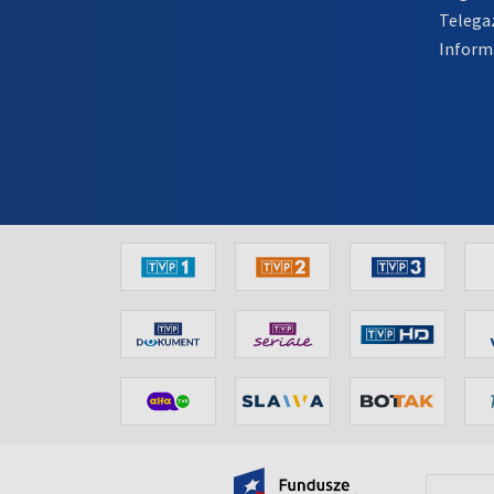
Telega
Inform