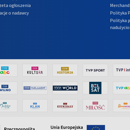
zeta ogłoszenia
Merchandi
acje o nadawcy
Polityka 
Polityka 
nadużycio