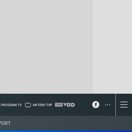
...
PROGRAM TV
ANTENY TVP
PORT