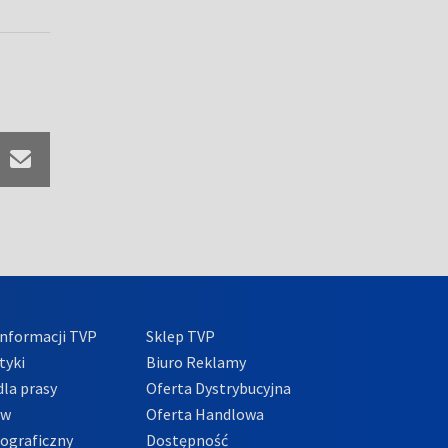
nformacji TVP
Sklep TVP
tyki
Biuro Reklamy
la prasy
Oferta Dystrybucyjna
ów
Oferta Handlowa
tograficzny
Dostępność