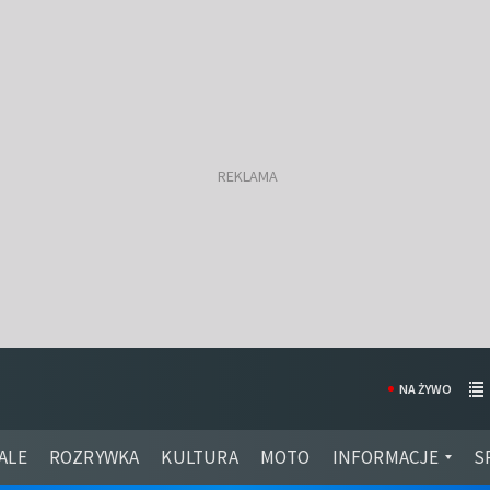
NA ŻYWO
ALE
ROZRYWKA
KULTURA
MOTO
INFORMACJE
S