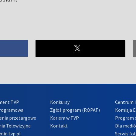
ment TVP
Konkursy
Centrum i
Programowa
Zgłoś program (ROPAT)
Komisja E
enia przetargowe
Kariera w TVP
Program d
ia Telewizyjna
Kontakt
Dla medi
min tvp.pl
Serwis fo