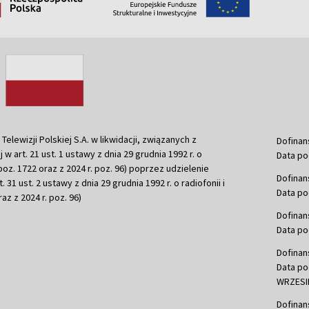
ewizji Polskiej S.A. w likwidacji, związanych z
Dofinan
j w art. 21 ust. 1 ustawy z dnia 29 grudnia 1992 r. o
Data po
r. poz. 1722 oraz z 2024 r. poz. 96) poprzez udzielenie
Dofinan
 31 ust. 2 ustawy z dnia 29 grudnia 1992 r. o radiofonii i
Data po
raz z 2024 r. poz. 96)
Dofinan
Data po
Dofinan
Data po
WRZESIE
Dofinan