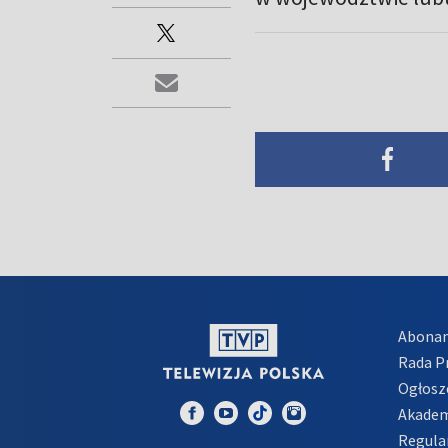
Abona
Rada 
Ogłosz
Akadem
Regula