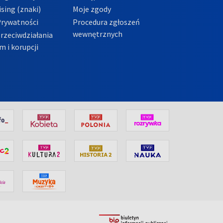
sing (znaki)
Moje zgody
Prywatności
Procedura zgłoszeń
wewnętrznych
przeciwdziałania
m i korupcji