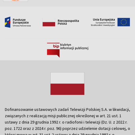
Dofinansowanie ustawowych zadań Telewizji Polskiej S.A. w likwidacji,
związanych z realizacją misji publicznej określonej w art. 21 ust. 1
ustawy z dnia 29 grudnia 1992 r. o radiofonii i telewizji (Dz. U. z 2022 r.
poz. 1722 oraz z 2024 r. poz. 96) poprzez udzielenie dotacji celowej, o
której mowa w art. 31 ust. 2 ustawy z dnia 29 grudnia 1992 r. o