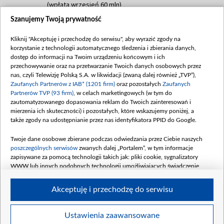
(wpłata wrzesień 60 mln)
Szanujemy Twoją prywatność
Dofinansowanie 635 783 051,21 PLN
Data podpisania umowy: WRZESIEŃ 2025
Kliknij "Akceptuję i przechodzę do serwisu", aby wyrazić zgody na
(wpłata wrzesień 100 mln, październik 350
korzystanie z technologii automatycznego śledzenia i zbierania danych,
mln, listopad 265 mln)
dostęp do informacji na Twoim urządzeniu końcowym i ich
przechowywanie oraz na przetwarzanie Twoich danych osobowych przez
Dofinansowanie 48 862 000,00 PLN
nas, czyli Telewizję Polską S.A. w likwidacji (zwaną dalej również „TVP”),
Data podpisania umowy: GRUDZIEŃ 2025
Zaufanych Partnerów z IAB* (1201 firm)
oraz pozostałych
Zaufanych
(wpłata grudzień 60,548 mln)
Partnerów TVP (93 firm)
, w celach marketingowych (w tym do
zautomatyzowanego dopasowania reklam do Twoich zainteresowań i
Dofinansowanie 900 000 000,00 PLN
mierzenia ich skuteczności) i pozostałych, które wskazujemy poniżej, a
Data podpisania umowy: LUTY 2026 (wpłata
także zgody na udostępnianie przez nas identyfikatora PPID do Google.
26 lutego 80 mln, 4 marca 370 mln,
8
kwiecień 180 mln, 7 maja 180 mln, 8
Twoje dane osobowe zbierane podczas odwiedzania przez Ciebie naszych
czerwca 90 mln)
poszczególnych serwisów
zwanych dalej „Portalem”, w tym informacje
zapisywane za pomocą technologii takich jak: pliki cookie, sygnalizatory
Dofinansowanie 250 000 000,00 PLN
WWW lub innych podobnych technologii umożliwiających świadczenie
Data podpisania umowy LIPIEC 2026 (wpłata
dopasowanych i bezpiecznych usług, personalizację treści oraz reklam,
udostępnianie funkcji mediów społecznościowych oraz analizowanie ruchu
4 sierpnia 250 mln
Akceptuję i przechodzę do serwisu
w Internecie.
Twoje dane osobowe zbierane podczas odwiedzania przez Ciebie
Ustawienia zaawansowane
poszczególnych serwisów
na Portalu, takie jak adresy IP, identyfikatory