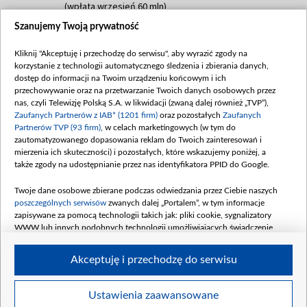
(wpłata wrzesień 60 mln)
Szanujemy Twoją prywatność
Dofinansowanie 635 783 051,21 PLN
Data podpisania umowy: WRZESIEŃ 2025
Kliknij "Akceptuję i przechodzę do serwisu", aby wyrazić zgody na
(wpłata wrzesień 100 mln, październik 350
korzystanie z technologii automatycznego śledzenia i zbierania danych,
mln, listopad 265 mln)
dostęp do informacji na Twoim urządzeniu końcowym i ich
przechowywanie oraz na przetwarzanie Twoich danych osobowych przez
Dofinansowanie 48 862 000,00 PLN
nas, czyli Telewizję Polską S.A. w likwidacji (zwaną dalej również „TVP”),
Data podpisania umowy: GRUDZIEŃ 2025
Zaufanych Partnerów z IAB* (1201 firm)
oraz pozostałych
Zaufanych
(wpłata grudzień 60,548 mln)
Partnerów TVP (93 firm)
, w celach marketingowych (w tym do
zautomatyzowanego dopasowania reklam do Twoich zainteresowań i
Dofinansowanie 900 000 000,00 PLN
mierzenia ich skuteczności) i pozostałych, które wskazujemy poniżej, a
Data podpisania umowy: LUTY 2026 (wpłata
także zgody na udostępnianie przez nas identyfikatora PPID do Google.
26 lutego 80 mln, 4 marca 370 mln,
8
kwiecień 180 mln, 7 maja 180 mln, 8
Twoje dane osobowe zbierane podczas odwiedzania przez Ciebie naszych
czerwca 90 mln)
poszczególnych serwisów
zwanych dalej „Portalem”, w tym informacje
zapisywane za pomocą technologii takich jak: pliki cookie, sygnalizatory
Dofinansowanie 250 000 000,00 PLN
WWW lub innych podobnych technologii umożliwiających świadczenie
Data podpisania umowy LIPIEC 2026 (wpłata
dopasowanych i bezpiecznych usług, personalizację treści oraz reklam,
udostępnianie funkcji mediów społecznościowych oraz analizowanie ruchu
4 sierpnia 250 mln
Akceptuję i przechodzę do serwisu
w Internecie.
Twoje dane osobowe zbierane podczas odwiedzania przez Ciebie
Ustawienia zaawansowane
poszczególnych serwisów
na Portalu, takie jak adresy IP, identyfikatory