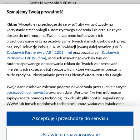
(wpłata wrzesień 60 mln)
Szanujemy Twoją prywatność
Dofinansowanie 635 783 051,21 PLN
Data podpisania umowy: WRZESIEŃ 2025
Kliknij "Akceptuję i przechodzę do serwisu", aby wyrazić zgody na
(wpłata wrzesień 100 mln, październik 350
korzystanie z technologii automatycznego śledzenia i zbierania danych,
mln, listopad 265 mln)
dostęp do informacji na Twoim urządzeniu końcowym i ich
przechowywanie oraz na przetwarzanie Twoich danych osobowych przez
Dofinansowanie 48 862 000,00 PLN
nas, czyli Telewizję Polską S.A. w likwidacji (zwaną dalej również „TVP”),
Data podpisania umowy: GRUDZIEŃ 2025
Zaufanych Partnerów z IAB* (1201 firm)
oraz pozostałych
Zaufanych
(wpłata grudzień 60,548 mln)
Partnerów TVP (93 firm)
, w celach marketingowych (w tym do
zautomatyzowanego dopasowania reklam do Twoich zainteresowań i
Dofinansowanie 900 000 000,00 PLN
mierzenia ich skuteczności) i pozostałych, które wskazujemy poniżej, a
Data podpisania umowy: LUTY 2026 (wpłata
także zgody na udostępnianie przez nas identyfikatora PPID do Google.
26 lutego 80 mln, 4 marca 370 mln,
8
kwiecień 180 mln, 7 maja 180 mln, 8
Twoje dane osobowe zbierane podczas odwiedzania przez Ciebie naszych
czerwca 90 mln)
poszczególnych serwisów
zwanych dalej „Portalem”, w tym informacje
zapisywane za pomocą technologii takich jak: pliki cookie, sygnalizatory
Dofinansowanie 250 000 000,00 PLN
WWW lub innych podobnych technologii umożliwiających świadczenie
Data podpisania umowy LIPIEC 2026 (wpłata
dopasowanych i bezpiecznych usług, personalizację treści oraz reklam,
udostępnianie funkcji mediów społecznościowych oraz analizowanie ruchu
4 sierpnia 250 mln
Akceptuję i przechodzę do serwisu
w Internecie.
Twoje dane osobowe zbierane podczas odwiedzania przez Ciebie
Ustawienia zaawansowane
poszczególnych serwisów
na Portalu, takie jak adresy IP, identyfikatory