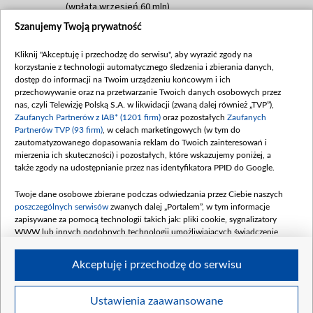
(wpłata wrzesień 60 mln)
Szanujemy Twoją prywatność
Dofinansowanie 635 783 051,21 PLN
Data podpisania umowy: WRZESIEŃ 2025
Kliknij "Akceptuję i przechodzę do serwisu", aby wyrazić zgody na
(wpłata wrzesień 100 mln, październik 350
korzystanie z technologii automatycznego śledzenia i zbierania danych,
mln, listopad 265 mln)
dostęp do informacji na Twoim urządzeniu końcowym i ich
przechowywanie oraz na przetwarzanie Twoich danych osobowych przez
Dofinansowanie 48 862 000,00 PLN
nas, czyli Telewizję Polską S.A. w likwidacji (zwaną dalej również „TVP”),
Data podpisania umowy: GRUDZIEŃ 2025
Zaufanych Partnerów z IAB* (1201 firm)
oraz pozostałych
Zaufanych
(wpłata grudzień 60,548 mln)
Partnerów TVP (93 firm)
, w celach marketingowych (w tym do
zautomatyzowanego dopasowania reklam do Twoich zainteresowań i
Dofinansowanie 900 000 000,00 PLN
mierzenia ich skuteczności) i pozostałych, które wskazujemy poniżej, a
Data podpisania umowy: LUTY 2026 (wpłata
także zgody na udostępnianie przez nas identyfikatora PPID do Google.
26 lutego 80 mln, 4 marca 370 mln,
8
kwiecień 180 mln, 7 maja 180 mln, 8
Twoje dane osobowe zbierane podczas odwiedzania przez Ciebie naszych
czerwca 90 mln)
poszczególnych serwisów
zwanych dalej „Portalem”, w tym informacje
zapisywane za pomocą technologii takich jak: pliki cookie, sygnalizatory
Dofinansowanie 250 000 000,00 PLN
WWW lub innych podobnych technologii umożliwiających świadczenie
Data podpisania umowy LIPIEC 2026 (wpłata
dopasowanych i bezpiecznych usług, personalizację treści oraz reklam,
udostępnianie funkcji mediów społecznościowych oraz analizowanie ruchu
4 sierpnia 250 mln
Akceptuję i przechodzę do serwisu
w Internecie.
Twoje dane osobowe zbierane podczas odwiedzania przez Ciebie
Ustawienia zaawansowane
poszczególnych serwisów
na Portalu, takie jak adresy IP, identyfikatory