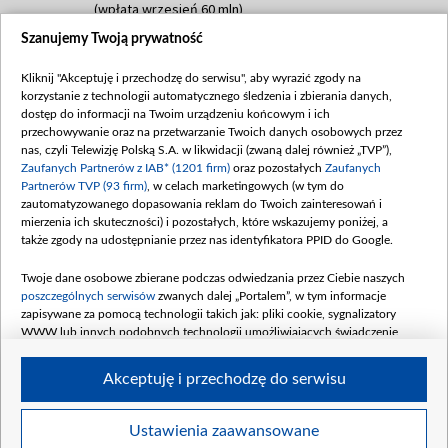
(wpłata wrzesień 60 mln)
Szanujemy Twoją prywatność
Dofinansowanie 635 783 051,21 PLN
Data podpisania umowy: WRZESIEŃ 2025
Kliknij "Akceptuję i przechodzę do serwisu", aby wyrazić zgody na
(wpłata wrzesień 100 mln, październik 350
korzystanie z technologii automatycznego śledzenia i zbierania danych,
mln, listopad 265 mln)
dostęp do informacji na Twoim urządzeniu końcowym i ich
przechowywanie oraz na przetwarzanie Twoich danych osobowych przez
Dofinansowanie 48 862 000,00 PLN
nas, czyli Telewizję Polską S.A. w likwidacji (zwaną dalej również „TVP”),
Data podpisania umowy: GRUDZIEŃ 2025
Zaufanych Partnerów z IAB* (1201 firm)
oraz pozostałych
Zaufanych
(wpłata grudzień 60,548 mln)
Partnerów TVP (93 firm)
, w celach marketingowych (w tym do
zautomatyzowanego dopasowania reklam do Twoich zainteresowań i
Dofinansowanie 900 000 000,00 PLN
mierzenia ich skuteczności) i pozostałych, które wskazujemy poniżej, a
Data podpisania umowy: LUTY 2026 (wpłata
także zgody na udostępnianie przez nas identyfikatora PPID do Google.
26 lutego 80 mln, 4 marca 370 mln,
8
kwiecień 180 mln, 7 maja 180 mln, 8
Twoje dane osobowe zbierane podczas odwiedzania przez Ciebie naszych
czerwca 90 mln)
poszczególnych serwisów
zwanych dalej „Portalem”, w tym informacje
zapisywane za pomocą technologii takich jak: pliki cookie, sygnalizatory
Dofinansowanie 250 000 000,00 PLN
WWW lub innych podobnych technologii umożliwiających świadczenie
Data podpisania umowy LIPIEC 2026 (wpłata
dopasowanych i bezpiecznych usług, personalizację treści oraz reklam,
udostępnianie funkcji mediów społecznościowych oraz analizowanie ruchu
4 sierpnia 250 mln
Akceptuję i przechodzę do serwisu
w Internecie.
Twoje dane osobowe zbierane podczas odwiedzania przez Ciebie
Ustawienia zaawansowane
poszczególnych serwisów
na Portalu, takie jak adresy IP, identyfikatory