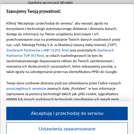
(wpłata wrzesień 60 mln)
Szanujemy Twoją prywatność
Dofinansowanie 635 783 051,21 PLN
Data podpisania umowy: WRZESIEŃ 2025
Kliknij "Akceptuję i przechodzę do serwisu", aby wyrazić zgody na
(wpłata wrzesień 100 mln, październik 350
korzystanie z technologii automatycznego śledzenia i zbierania danych,
mln, listopad 265 mln)
dostęp do informacji na Twoim urządzeniu końcowym i ich
przechowywanie oraz na przetwarzanie Twoich danych osobowych przez
Dofinansowanie 48 862 000,00 PLN
nas, czyli Telewizję Polską S.A. w likwidacji (zwaną dalej również „TVP”),
Data podpisania umowy: GRUDZIEŃ 2025
Zaufanych Partnerów z IAB* (1201 firm)
oraz pozostałych
Zaufanych
(wpłata grudzień 60,548 mln)
Partnerów TVP (93 firm)
, w celach marketingowych (w tym do
zautomatyzowanego dopasowania reklam do Twoich zainteresowań i
Dofinansowanie 900 000 000,00 PLN
mierzenia ich skuteczności) i pozostałych, które wskazujemy poniżej, a
Data podpisania umowy: LUTY 2026 (wpłata
także zgody na udostępnianie przez nas identyfikatora PPID do Google.
26 lutego 80 mln, 4 marca 370 mln,
8
kwiecień 180 mln, 7 maja 180 mln, 8
Twoje dane osobowe zbierane podczas odwiedzania przez Ciebie naszych
czerwca 90 mln)
poszczególnych serwisów
zwanych dalej „Portalem”, w tym informacje
zapisywane za pomocą technologii takich jak: pliki cookie, sygnalizatory
Dofinansowanie 250 000 000,00 PLN
WWW lub innych podobnych technologii umożliwiających świadczenie
Data podpisania umowy LIPIEC 2026 (wpłata
dopasowanych i bezpiecznych usług, personalizację treści oraz reklam,
udostępnianie funkcji mediów społecznościowych oraz analizowanie ruchu
4 sierpnia 250 mln
Akceptuję i przechodzę do serwisu
w Internecie.
Twoje dane osobowe zbierane podczas odwiedzania przez Ciebie
Ustawienia zaawansowane
poszczególnych serwisów
na Portalu, takie jak adresy IP, identyfikatory