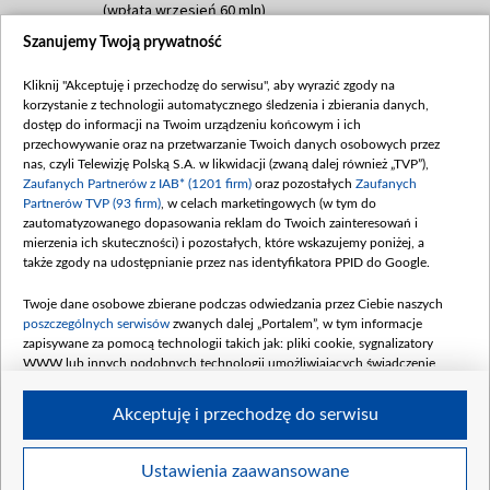
(wpłata wrzesień 60 mln)
Szanujemy Twoją prywatność
Dofinansowanie 635 783 051,21 PLN
Data podpisania umowy: WRZESIEŃ 2025
Kliknij "Akceptuję i przechodzę do serwisu", aby wyrazić zgody na
(wpłata wrzesień 100 mln, październik 350
korzystanie z technologii automatycznego śledzenia i zbierania danych,
mln, listopad 265 mln)
dostęp do informacji na Twoim urządzeniu końcowym i ich
przechowywanie oraz na przetwarzanie Twoich danych osobowych przez
Dofinansowanie 48 862 000,00 PLN
nas, czyli Telewizję Polską S.A. w likwidacji (zwaną dalej również „TVP”),
Data podpisania umowy: GRUDZIEŃ 2025
Zaufanych Partnerów z IAB* (1201 firm)
oraz pozostałych
Zaufanych
(wpłata grudzień 60,548 mln)
Partnerów TVP (93 firm)
, w celach marketingowych (w tym do
zautomatyzowanego dopasowania reklam do Twoich zainteresowań i
Dofinansowanie 900 000 000,00 PLN
mierzenia ich skuteczności) i pozostałych, które wskazujemy poniżej, a
Data podpisania umowy: LUTY 2026 (wpłata
także zgody na udostępnianie przez nas identyfikatora PPID do Google.
26 lutego 80 mln, 4 marca 370 mln,
8
kwiecień 180 mln, 7 maja 180 mln, 8
Twoje dane osobowe zbierane podczas odwiedzania przez Ciebie naszych
czerwca 90 mln)
poszczególnych serwisów
zwanych dalej „Portalem”, w tym informacje
zapisywane za pomocą technologii takich jak: pliki cookie, sygnalizatory
Dofinansowanie 250 000 000,00 PLN
WWW lub innych podobnych technologii umożliwiających świadczenie
Data podpisania umowy LIPIEC 2026 (wpłata
dopasowanych i bezpiecznych usług, personalizację treści oraz reklam,
udostępnianie funkcji mediów społecznościowych oraz analizowanie ruchu
4 sierpnia 250 mln
Akceptuję i przechodzę do serwisu
w Internecie.
Twoje dane osobowe zbierane podczas odwiedzania przez Ciebie
Ustawienia zaawansowane
poszczególnych serwisów
na Portalu, takie jak adresy IP, identyfikatory