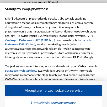
(wpłata wrzesień 60 mln)
Szanujemy Twoją prywatność
Dofinansowanie 635 783 051,21 PLN
Data podpisania umowy: WRZESIEŃ 2025
Kliknij "Akceptuję i przechodzę do serwisu", aby wyrazić zgody na
(wpłata wrzesień 100 mln, październik 350
korzystanie z technologii automatycznego śledzenia i zbierania danych,
mln, listopad 265 mln)
dostęp do informacji na Twoim urządzeniu końcowym i ich
przechowywanie oraz na przetwarzanie Twoich danych osobowych przez
Dofinansowanie 48 862 000,00 PLN
nas, czyli Telewizję Polską S.A. w likwidacji (zwaną dalej również „TVP”),
Data podpisania umowy: GRUDZIEŃ 2025
Zaufanych Partnerów z IAB* (1201 firm)
oraz pozostałych
Zaufanych
(wpłata grudzień 60,548 mln)
Partnerów TVP (93 firm)
, w celach marketingowych (w tym do
zautomatyzowanego dopasowania reklam do Twoich zainteresowań i
Dofinansowanie 900 000 000,00 PLN
mierzenia ich skuteczności) i pozostałych, które wskazujemy poniżej, a
Data podpisania umowy: LUTY 2026 (wpłata
także zgody na udostępnianie przez nas identyfikatora PPID do Google.
26 lutego 80 mln, 4 marca 370 mln,
8
kwiecień 180 mln, 7 maja 180 mln, 8
Twoje dane osobowe zbierane podczas odwiedzania przez Ciebie naszych
czerwca 90 mln)
poszczególnych serwisów
zwanych dalej „Portalem”, w tym informacje
zapisywane za pomocą technologii takich jak: pliki cookie, sygnalizatory
Dofinansowanie 250 000 000,00 PLN
WWW lub innych podobnych technologii umożliwiających świadczenie
Data podpisania umowy LIPIEC 2026 (wpłata
dopasowanych i bezpiecznych usług, personalizację treści oraz reklam,
udostępnianie funkcji mediów społecznościowych oraz analizowanie ruchu
4 sierpnia 250 mln
Akceptuję i przechodzę do serwisu
w Internecie.
Twoje dane osobowe zbierane podczas odwiedzania przez Ciebie
Ustawienia zaawansowane
poszczególnych serwisów
na Portalu, takie jak adresy IP, identyfikatory