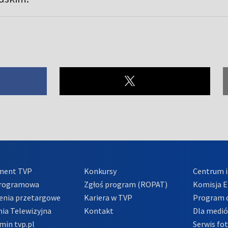
ment TVP
Konkursy
Centrum i
Programowa
Zgłoś program (ROPAT)
Komisja E
enia przetargowe
Kariera w TVP
Program d
ia Telewizyjna
Kontakt
Dla medi
min tvp.pl
Serwis fo