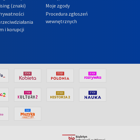
sing (znaki)
Moje zgody
Prywatności
Procedura zgłoszeń
wewnętrznych
przeciwdziałania
m i korupcji