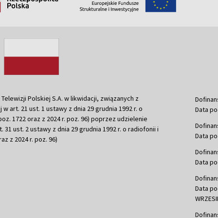
ewizji Polskiej S.A. w likwidacji, związanych z
Dofinan
j w art. 21 ust. 1 ustawy z dnia 29 grudnia 1992 r. o
Data po
r. poz. 1722 oraz z 2024 r. poz. 96) poprzez udzielenie
Dofinan
 31 ust. 2 ustawy z dnia 29 grudnia 1992 r. o radiofonii i
Data po
raz z 2024 r. poz. 96)
Dofinan
Data po
Dofinan
Data po
WRZESIE
Dofinan