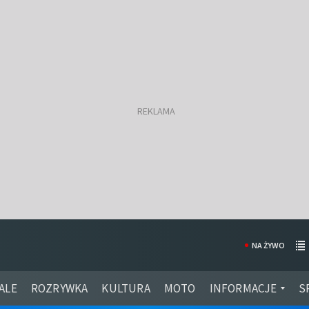
NA ŻYWO
ALE
ROZRYWKA
KULTURA
MOTO
INFORMACJE
S