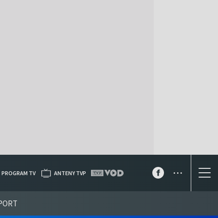
...
PROGRAM TV
ANTENY TVP
PORT