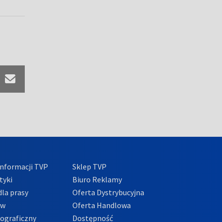
nformacji TVP
Sklep TVP
tyki
Biuro Reklamy
la prasy
Oferta Dystrybucyjna
ów
Oferta Handlowa
tograficzny
Dostępność