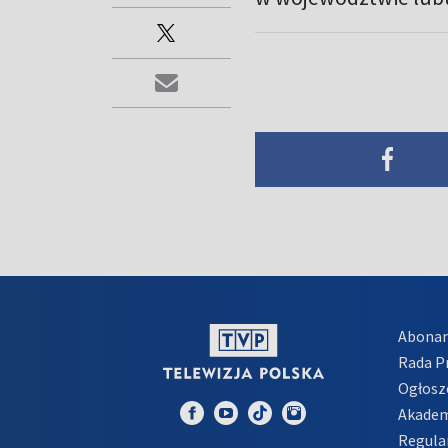
Abona
Rada 
Ogłosz
Akadem
Regula