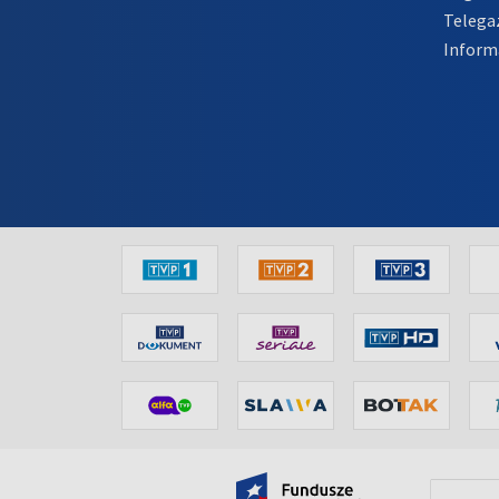
Telega
Inform