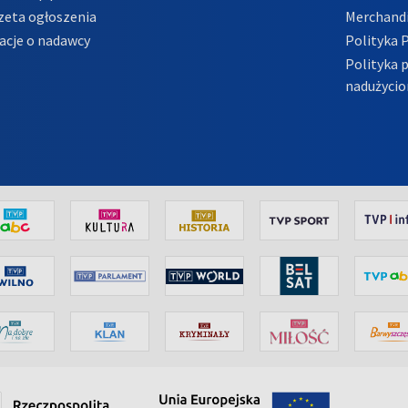
zeta ogłoszenia
Merchandi
acje o nadawcy
Polityka 
Polityka 
nadużycio