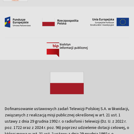
Dofinansowanie ustawowych zadań Telewizji Polskiej S.A. w likwidacji,
związanych z realizacją misji publicznej określonej w art. 21 ust. 1
ustawy z dnia 29 grudnia 1992 r. o radiofonii i telewizji (Dz. U. z 2022 r.
poz. 1722 oraz z 2024 r. poz. 96) poprzez udzielenie dotacji celowej, o
której mowa w art. 31 ust. 2 ustawy z dnia 29 grudnia 1992 r. o