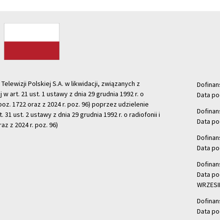
ewizji Polskiej S.A. w likwidacji, związanych z
Dofinan
j w art. 21 ust. 1 ustawy z dnia 29 grudnia 1992 r. o
Data po
r. poz. 1722 oraz z 2024 r. poz. 96) poprzez udzielenie
Dofinan
 31 ust. 2 ustawy z dnia 29 grudnia 1992 r. o radiofonii i
Data po
raz z 2024 r. poz. 96)
Dofinan
Data po
Dofinan
Data po
WRZESIE
Dofinan
Data po