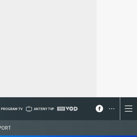
...
PROGRAM TV
ANTENY TVP
PORT