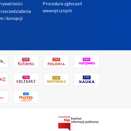
Prywatności
Procedura zgłoszeń
wewnętrznych
przeciwdziałania
m i korupcji