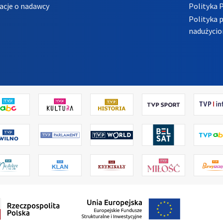
acje o nadawcy
Polityka 
Polityka 
nadużycio