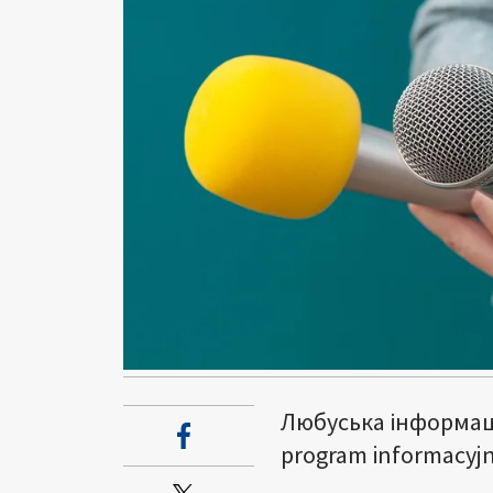
Любуська інформація
program informacyjny