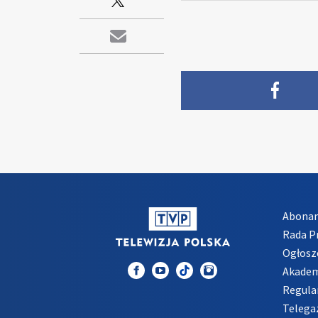
Abona
Rada 
Ogłosz
Akadem
Regula
Telega