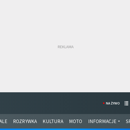
NA ŻYWO
ALE
ROZRYWKA
KULTURA
MOTO
INFORMACJE
S