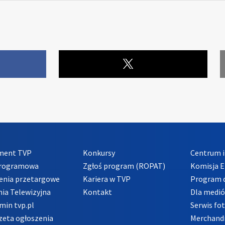
ment TVP
Konkursy
Centrum i
Programowa
Zgłoś program (ROPAT)
Komisja E
enia przetargowe
Kariera w TVP
Program d
ia Telewizyjna
Kontakt
Dla medi
min tvp.pl
Serwis fo
zeta ogłoszenia
Merchandi