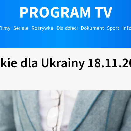
PROGRAM TV
Filmy
Seriale
Rozrywka
Dla dzieci
Dokument
Sport
Inf
kie dla Ukrainy 18.11.