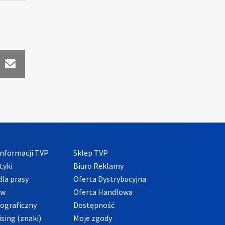
nformacji TVP
Sklep TVP
tyki
Biuro Reklamy
la prasy
Oferta Dystrybucyjna
ów
Oferta Handlowa
tograficzny
Dostępność
sing (znaki)
Moje zgody