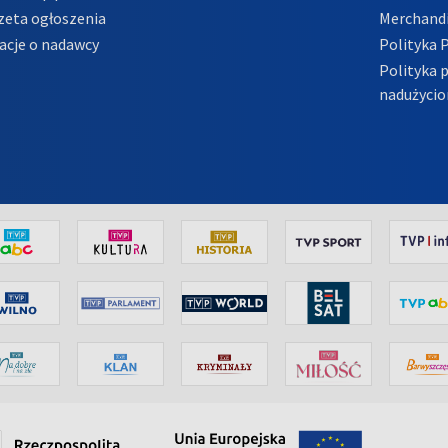
zeta ogłoszenia
Merchandi
acje o nadawcy
Polityka 
Polityka 
nadużycio