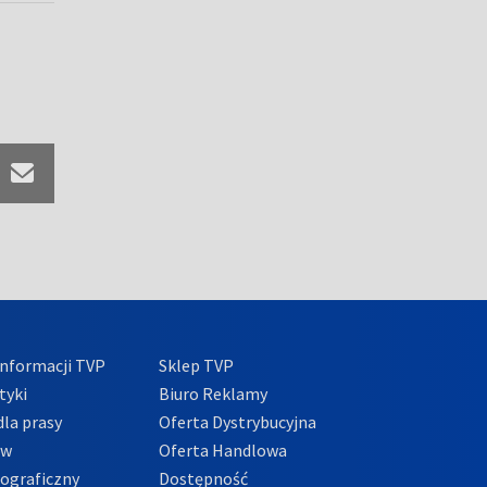
nformacji TVP
Sklep TVP
tyki
Biuro Reklamy
la prasy
Oferta Dystrybucyjna
ów
Oferta Handlowa
tograficzny
Dostępność