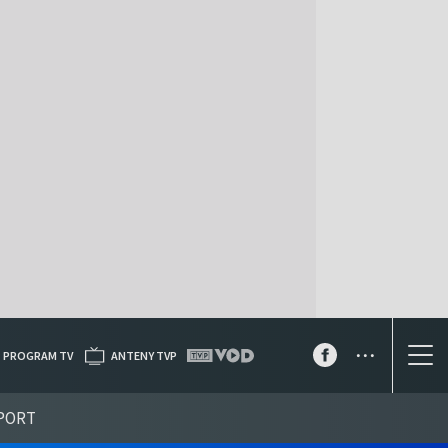
...
PROGRAM TV
ANTENY TVP
PORT