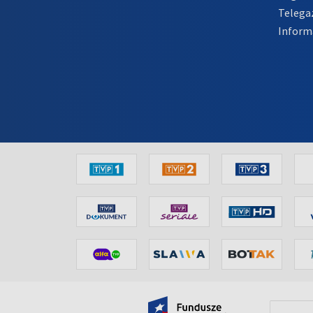
Telega
Inform