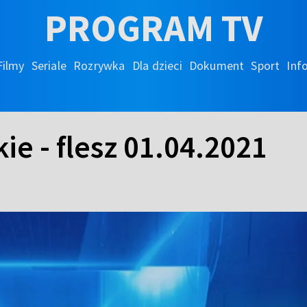
PROGRAM TV
Filmy
Seriale
Rozrywka
Dla dzieci
Dokument
Sport
Inf
ie - flesz 01.04.2021