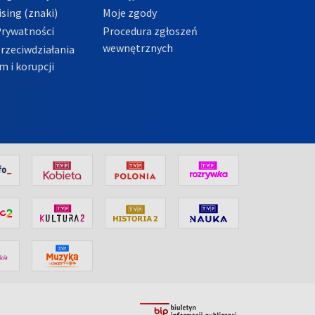
sing (znaki)
Moje zgody
Prywatności
Procedura zgłoszeń
wewnętrznych
przeciwdziałania
m i korupcji