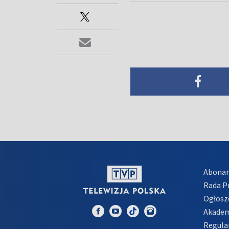
Abona
Rada 
Ogłosz
Akadem
Regula