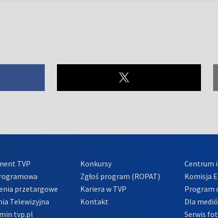
ment TVP
Konkursy
Centrum i
Programowa
Zgłoś program (ROPAT)
Komisja E
enia przetargowe
Kariera w TVP
Program d
ia Telewizyjna
Kontakt
Dla medi
min tvp.pl
Serwis fo