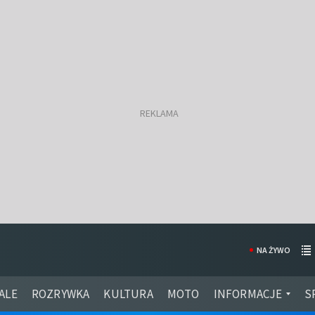
NA ŻYWO
ALE
ROZRYWKA
KULTURA
MOTO
INFORMACJE
S