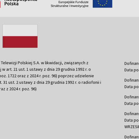
ewizji Polskiej S.A. w likwidacji, związanych z
Dofinan
j w art. 21 ust. 1 ustawy z dnia 29 grudnia 1992 r. o
Data po
r. poz. 1722 oraz z 2024 r. poz. 96) poprzez udzielenie
Dofinan
 31 ust. 2 ustawy z dnia 29 grudnia 1992 r. o radiofonii i
Data po
raz z 2024 r. poz. 96)
Dofinan
Data po
Dofinan
Data po
WRZESIE
Dofinan