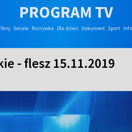
PROGRAM TV
Filmy
Seriale
Rozrywka
Dla dzieci
Dokument
Sport
Inf
ie - flesz 15.11.2019