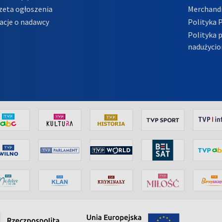
zeta ogłoszenia
Merchandi
acje o nadawcy
Polityka 
Polityka 
nadużycio