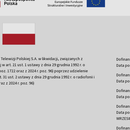
ewizji Polskiej S.A. w likwidacji, związanych z
Dofinan
j w art. 21 ust. 1 ustawy z dnia 29 grudnia 1992 r. o
Data po
r. poz. 1722 oraz z 2024 r. poz. 96) poprzez udzielenie
Dofinan
 31 ust. 2 ustawy z dnia 29 grudnia 1992 r. o radiofonii i
Data po
raz z 2024 r. poz. 96)
Dofinan
Data po
Dofinan
Data po
WRZESIE
Dofinan