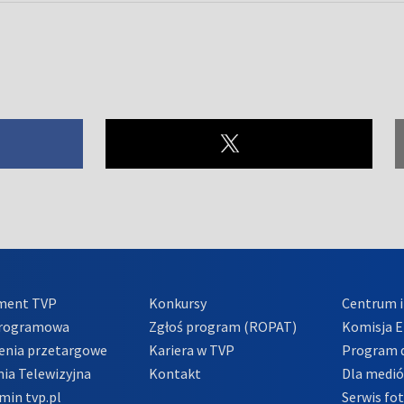
ment TVP
Konkursy
Centrum i
Programowa
Zgłoś program (ROPAT)
Komisja E
enia przetargowe
Kariera w TVP
Program d
ia Telewizyjna
Kontakt
Dla medi
min tvp.pl
Serwis fo