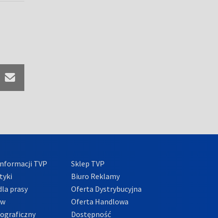
nformacji TVP
Sklep TVP
tyki
Biuro Reklamy
la prasy
Oferta Dystrybucyjna
ów
Oferta Handlowa
tograficzny
Dostępność