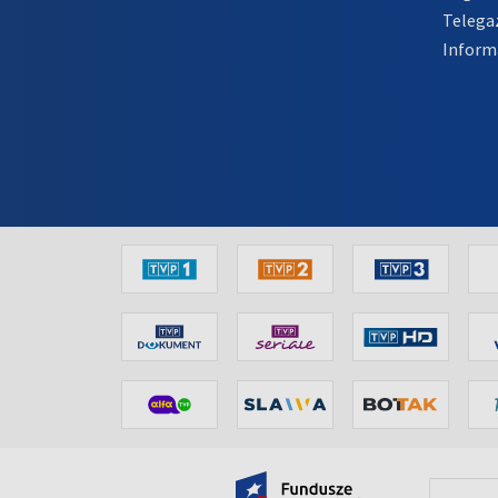
Telega
Inform