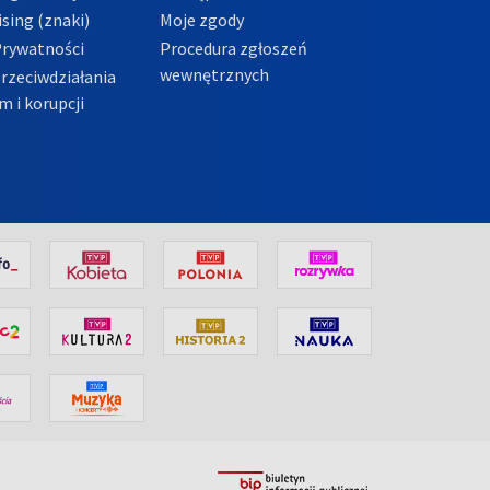
sing (znaki)
Moje zgody
Prywatności
Procedura zgłoszeń
wewnętrznych
przeciwdziałania
m i korupcji