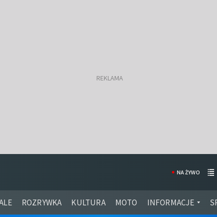
NA ŻYWO
ALE
ROZRYWKA
KULTURA
MOTO
INFORMACJE
S