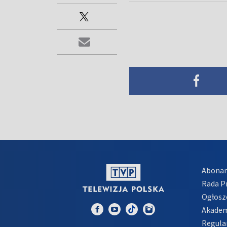
Abona
Rada 
Ogłosz
Akadem
Regula