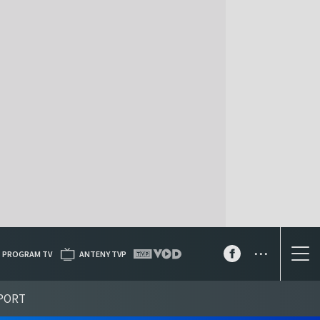
...
PROGRAM TV
ANTENY TVP
PORT