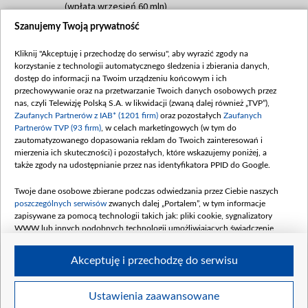
(wpłata wrzesień 60 mln)
Szanujemy Twoją prywatność
Dofinansowanie 635 783 051,21 PLN
Data podpisania umowy: WRZESIEŃ 2025
Kliknij "Akceptuję i przechodzę do serwisu", aby wyrazić zgody na
(wpłata wrzesień 100 mln, październik 350
korzystanie z technologii automatycznego śledzenia i zbierania danych,
mln, listopad 265 mln)
dostęp do informacji na Twoim urządzeniu końcowym i ich
przechowywanie oraz na przetwarzanie Twoich danych osobowych przez
Dofinansowanie 48 862 000,00 PLN
nas, czyli Telewizję Polską S.A. w likwidacji (zwaną dalej również „TVP”),
Data podpisania umowy: GRUDZIEŃ 2025
Zaufanych Partnerów z IAB* (1201 firm)
oraz pozostałych
Zaufanych
(wpłata grudzień 60,548 mln)
Partnerów TVP (93 firm)
, w celach marketingowych (w tym do
zautomatyzowanego dopasowania reklam do Twoich zainteresowań i
Dofinansowanie 900 000 000,00 PLN
mierzenia ich skuteczności) i pozostałych, które wskazujemy poniżej, a
Data podpisania umowy: LUTY 2026 (wpłata
także zgody na udostępnianie przez nas identyfikatora PPID do Google.
26 lutego 80 mln, 4 marca 370 mln,
8
kwiecień 180 mln, 7 maja 180 mln, 8
Twoje dane osobowe zbierane podczas odwiedzania przez Ciebie naszych
czerwca 90 mln)
poszczególnych serwisów
zwanych dalej „Portalem”, w tym informacje
zapisywane za pomocą technologii takich jak: pliki cookie, sygnalizatory
Dofinansowanie 250 000 000,00 PLN
WWW lub innych podobnych technologii umożliwiających świadczenie
Data podpisania umowy LIPIEC 2026 (wpłata
dopasowanych i bezpiecznych usług, personalizację treści oraz reklam,
udostępnianie funkcji mediów społecznościowych oraz analizowanie ruchu
4 sierpnia 250 mln
Akceptuję i przechodzę do serwisu
w Internecie.
Twoje dane osobowe zbierane podczas odwiedzania przez Ciebie
Ustawienia zaawansowane
poszczególnych serwisów
na Portalu, takie jak adresy IP, identyfikatory