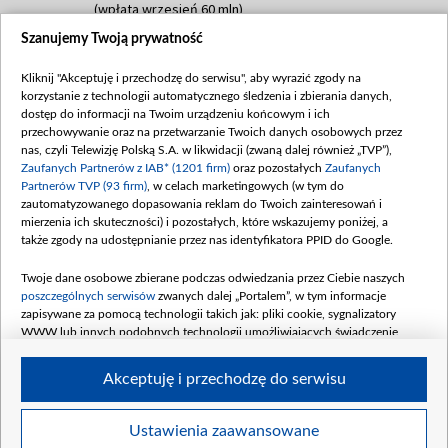
(wpłata wrzesień 60 mln)
Szanujemy Twoją prywatność
Dofinansowanie 635 783 051,21 PLN
Data podpisania umowy: WRZESIEŃ 2025
Kliknij "Akceptuję i przechodzę do serwisu", aby wyrazić zgody na
(wpłata wrzesień 100 mln, październik 350
korzystanie z technologii automatycznego śledzenia i zbierania danych,
mln, listopad 265 mln)
dostęp do informacji na Twoim urządzeniu końcowym i ich
przechowywanie oraz na przetwarzanie Twoich danych osobowych przez
Dofinansowanie 48 862 000,00 PLN
nas, czyli Telewizję Polską S.A. w likwidacji (zwaną dalej również „TVP”),
Data podpisania umowy: GRUDZIEŃ 2025
Zaufanych Partnerów z IAB* (1201 firm)
oraz pozostałych
Zaufanych
(wpłata grudzień 60,548 mln)
Partnerów TVP (93 firm)
, w celach marketingowych (w tym do
zautomatyzowanego dopasowania reklam do Twoich zainteresowań i
Dofinansowanie 900 000 000,00 PLN
mierzenia ich skuteczności) i pozostałych, które wskazujemy poniżej, a
Data podpisania umowy: LUTY 2026 (wpłata
także zgody na udostępnianie przez nas identyfikatora PPID do Google.
26 lutego 80 mln, 4 marca 370 mln,
8
kwiecień 180 mln, 7 maja 180 mln, 8
Twoje dane osobowe zbierane podczas odwiedzania przez Ciebie naszych
czerwca 90 mln)
poszczególnych serwisów
zwanych dalej „Portalem”, w tym informacje
zapisywane za pomocą technologii takich jak: pliki cookie, sygnalizatory
Dofinansowanie 250 000 000,00 PLN
WWW lub innych podobnych technologii umożliwiających świadczenie
Data podpisania umowy LIPIEC 2026 (wpłata
dopasowanych i bezpiecznych usług, personalizację treści oraz reklam,
udostępnianie funkcji mediów społecznościowych oraz analizowanie ruchu
4 sierpnia 250 mln
Akceptuję i przechodzę do serwisu
w Internecie.
Twoje dane osobowe zbierane podczas odwiedzania przez Ciebie
Ustawienia zaawansowane
poszczególnych serwisów
na Portalu, takie jak adresy IP, identyfikatory