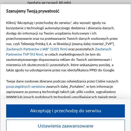
(wpłata wrzesień 60 mln)
Szanujemy Twoją prywatność
Dofinansowanie 635 783 051,21 PLN
Data podpisania umowy: WRZESIEŃ 2025
Kliknij "Akceptuję i przechodzę do serwisu", aby wyrazić zgody na
(wpłata wrzesień 100 mln, październik 350
korzystanie z technologii automatycznego śledzenia i zbierania danych,
mln, listopad 265 mln)
dostęp do informacji na Twoim urządzeniu końcowym i ich
przechowywanie oraz na przetwarzanie Twoich danych osobowych przez
Dofinansowanie 48 862 000,00 PLN
nas, czyli Telewizję Polską S.A. w likwidacji (zwaną dalej również „TVP”),
Data podpisania umowy: GRUDZIEŃ 2025
Zaufanych Partnerów z IAB* (1201 firm)
oraz pozostałych
Zaufanych
(wpłata grudzień 60,548 mln)
Partnerów TVP (93 firm)
, w celach marketingowych (w tym do
zautomatyzowanego dopasowania reklam do Twoich zainteresowań i
Dofinansowanie 900 000 000,00 PLN
mierzenia ich skuteczności) i pozostałych, które wskazujemy poniżej, a
Data podpisania umowy: LUTY 2026 (wpłata
także zgody na udostępnianie przez nas identyfikatora PPID do Google.
26 lutego 80 mln, 4 marca 370 mln,
8
kwiecień 180 mln, 7 maja 180 mln, 8
Twoje dane osobowe zbierane podczas odwiedzania przez Ciebie naszych
czerwca 90 mln)
poszczególnych serwisów
zwanych dalej „Portalem”, w tym informacje
zapisywane za pomocą technologii takich jak: pliki cookie, sygnalizatory
Dofinansowanie 250 000 000,00 PLN
WWW lub innych podobnych technologii umożliwiających świadczenie
Data podpisania umowy LIPIEC 2026 (wpłata
dopasowanych i bezpiecznych usług, personalizację treści oraz reklam,
udostępnianie funkcji mediów społecznościowych oraz analizowanie ruchu
4 sierpnia 250 mln
Akceptuję i przechodzę do serwisu
w Internecie.
Twoje dane osobowe zbierane podczas odwiedzania przez Ciebie
Ustawienia zaawansowane
poszczególnych serwisów
na Portalu, takie jak adresy IP, identyfikatory