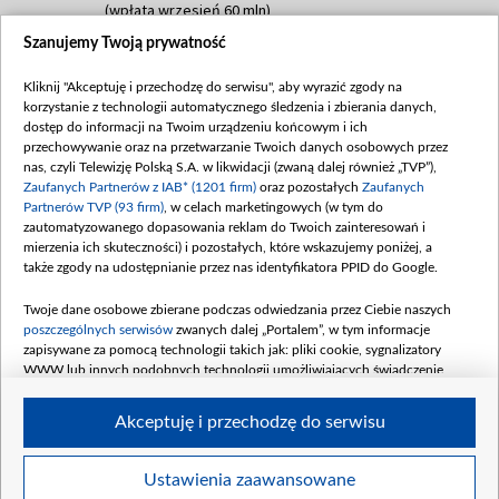
(wpłata wrzesień 60 mln)
Szanujemy Twoją prywatność
Dofinansowanie 635 783 051,21 PLN
Data podpisania umowy: WRZESIEŃ 2025
Kliknij "Akceptuję i przechodzę do serwisu", aby wyrazić zgody na
(wpłata wrzesień 100 mln, październik 350
korzystanie z technologii automatycznego śledzenia i zbierania danych,
mln, listopad 265 mln)
dostęp do informacji na Twoim urządzeniu końcowym i ich
przechowywanie oraz na przetwarzanie Twoich danych osobowych przez
Dofinansowanie 48 862 000,00 PLN
nas, czyli Telewizję Polską S.A. w likwidacji (zwaną dalej również „TVP”),
Data podpisania umowy: GRUDZIEŃ 2025
Zaufanych Partnerów z IAB* (1201 firm)
oraz pozostałych
Zaufanych
(wpłata grudzień 60,548 mln)
Partnerów TVP (93 firm)
, w celach marketingowych (w tym do
zautomatyzowanego dopasowania reklam do Twoich zainteresowań i
Dofinansowanie 900 000 000,00 PLN
mierzenia ich skuteczności) i pozostałych, które wskazujemy poniżej, a
Data podpisania umowy: LUTY 2026 (wpłata
także zgody na udostępnianie przez nas identyfikatora PPID do Google.
26 lutego 80 mln, 4 marca 370 mln,
8
kwiecień 180 mln, 7 maja 180 mln, 8
Twoje dane osobowe zbierane podczas odwiedzania przez Ciebie naszych
czerwca 90 mln)
poszczególnych serwisów
zwanych dalej „Portalem”, w tym informacje
zapisywane za pomocą technologii takich jak: pliki cookie, sygnalizatory
Dofinansowanie 250 000 000,00 PLN
WWW lub innych podobnych technologii umożliwiających świadczenie
Data podpisania umowy LIPIEC 2026 (wpłata
dopasowanych i bezpiecznych usług, personalizację treści oraz reklam,
udostępnianie funkcji mediów społecznościowych oraz analizowanie ruchu
4 sierpnia 250 mln
Akceptuję i przechodzę do serwisu
w Internecie.
Twoje dane osobowe zbierane podczas odwiedzania przez Ciebie
Ustawienia zaawansowane
poszczególnych serwisów
na Portalu, takie jak adresy IP, identyfikatory