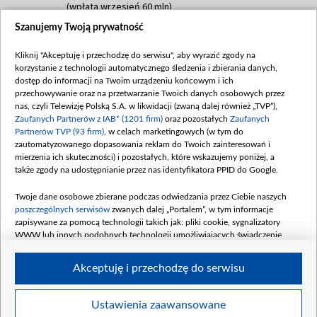
(wpłata wrzesień 60 mln)
Szanujemy Twoją prywatność
Dofinansowanie 635 783 051,21 PLN
Data podpisania umowy: WRZESIEŃ 2025
Kliknij "Akceptuję i przechodzę do serwisu", aby wyrazić zgody na
(wpłata wrzesień 100 mln, październik 350
korzystanie z technologii automatycznego śledzenia i zbierania danych,
mln, listopad 265 mln)
dostęp do informacji na Twoim urządzeniu końcowym i ich
przechowywanie oraz na przetwarzanie Twoich danych osobowych przez
Dofinansowanie 48 862 000,00 PLN
nas, czyli Telewizję Polską S.A. w likwidacji (zwaną dalej również „TVP”),
Data podpisania umowy: GRUDZIEŃ 2025
Zaufanych Partnerów z IAB* (1201 firm)
oraz pozostałych
Zaufanych
(wpłata grudzień 60,548 mln)
Partnerów TVP (93 firm)
, w celach marketingowych (w tym do
zautomatyzowanego dopasowania reklam do Twoich zainteresowań i
Dofinansowanie 900 000 000,00 PLN
mierzenia ich skuteczności) i pozostałych, które wskazujemy poniżej, a
Data podpisania umowy: LUTY 2026 (wpłata
także zgody na udostępnianie przez nas identyfikatora PPID do Google.
26 lutego 80 mln, 4 marca 370 mln,
8
kwiecień 180 mln, 7 maja 180 mln, 8
Twoje dane osobowe zbierane podczas odwiedzania przez Ciebie naszych
czerwca 90 mln)
poszczególnych serwisów
zwanych dalej „Portalem”, w tym informacje
zapisywane za pomocą technologii takich jak: pliki cookie, sygnalizatory
Dofinansowanie 250 000 000,00 PLN
WWW lub innych podobnych technologii umożliwiających świadczenie
Data podpisania umowy LIPIEC 2026 (wpłata
dopasowanych i bezpiecznych usług, personalizację treści oraz reklam,
udostępnianie funkcji mediów społecznościowych oraz analizowanie ruchu
4 sierpnia 250 mln
Akceptuję i przechodzę do serwisu
w Internecie.
Twoje dane osobowe zbierane podczas odwiedzania przez Ciebie
Ustawienia zaawansowane
poszczególnych serwisów
na Portalu, takie jak adresy IP, identyfikatory