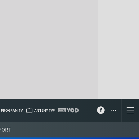
...
PROGRAM TV
ANTENY TVP
PORT