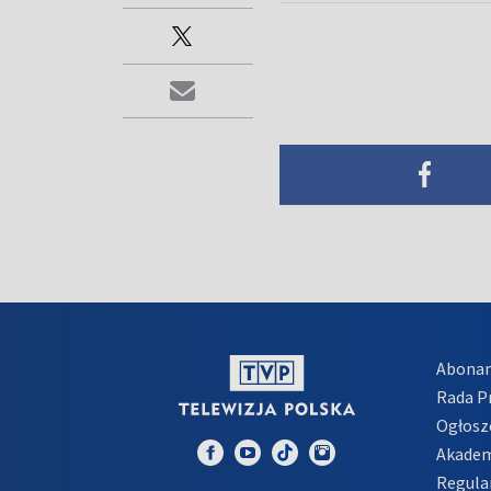
Abona
Rada 
Ogłosz
Akadem
Regula