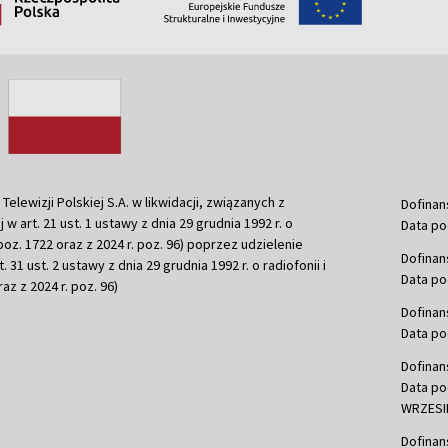
ewizji Polskiej S.A. w likwidacji, związanych z
Dofinan
j w art. 21 ust. 1 ustawy z dnia 29 grudnia 1992 r. o
Data po
r. poz. 1722 oraz z 2024 r. poz. 96) poprzez udzielenie
Dofinan
 31 ust. 2 ustawy z dnia 29 grudnia 1992 r. o radiofonii i
Data po
raz z 2024 r. poz. 96)
Dofinan
Data po
Dofinan
Data po
WRZESIE
Dofinan