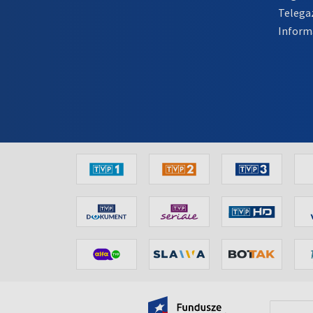
Telega
Inform