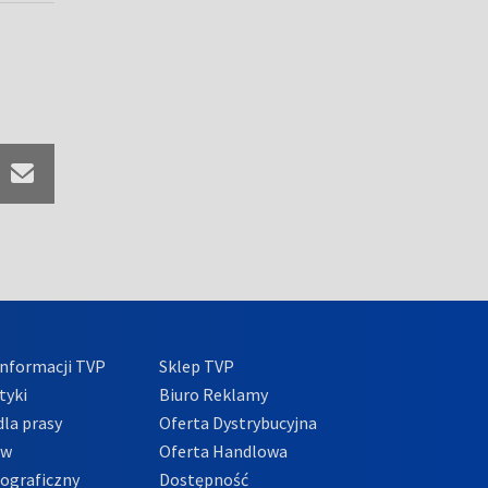
nformacji TVP
Sklep TVP
tyki
Biuro Reklamy
la prasy
Oferta Dystrybucyjna
ów
Oferta Handlowa
tograficzny
Dostępność