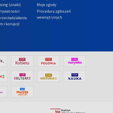
sing (znaki)
Moje zgody
Prywatności
Procedura zgłoszeń
wewnętrznych
przeciwdziałania
m i korupcji