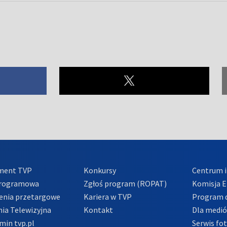
ment TVP
Konkursy
Centrum i
Programowa
Zgłoś program (ROPAT)
Komisja E
enia przetargowe
Kariera w TVP
Program d
ia Telewizyjna
Kontakt
Dla medi
min tvp.pl
Serwis fo