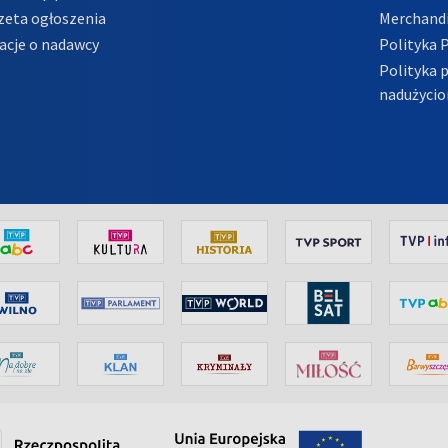
zeta ogłoszenia
Merchandi
acje o nadawcy
Polityka 
Polityka 
nadużycio