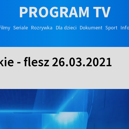
PROGRAM TV
Filmy
Seriale
Rozrywka
Dla dzieci
Dokument
Sport
Inf
ie - flesz 26.03.2021