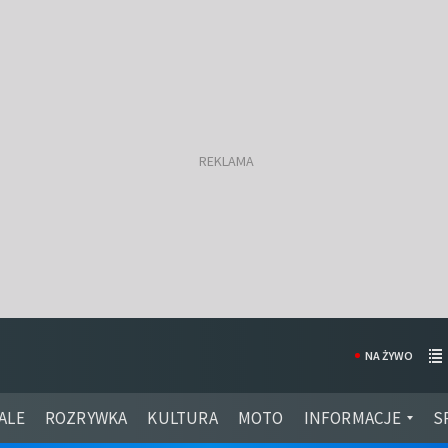
NA ŻYWO
ALE
ROZRYWKA
KULTURA
MOTO
INFORMACJE
S