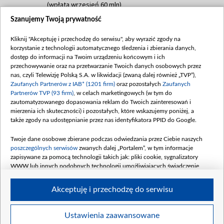
(wpłata wrzesień 60 mln)
Szanujemy Twoją prywatność
Dofinansowanie 635 783 051,21 PLN
Data podpisania umowy: WRZESIEŃ 2025
Kliknij "Akceptuję i przechodzę do serwisu", aby wyrazić zgody na
(wpłata wrzesień 100 mln, październik 350
korzystanie z technologii automatycznego śledzenia i zbierania danych,
mln, listopad 265 mln)
dostęp do informacji na Twoim urządzeniu końcowym i ich
przechowywanie oraz na przetwarzanie Twoich danych osobowych przez
Dofinansowanie 48 862 000,00 PLN
nas, czyli Telewizję Polską S.A. w likwidacji (zwaną dalej również „TVP”),
Data podpisania umowy: GRUDZIEŃ 2025
Zaufanych Partnerów z IAB* (1201 firm)
oraz pozostałych
Zaufanych
(wpłata grudzień 60,548 mln)
Partnerów TVP (93 firm)
, w celach marketingowych (w tym do
zautomatyzowanego dopasowania reklam do Twoich zainteresowań i
Dofinansowanie 900 000 000,00 PLN
mierzenia ich skuteczności) i pozostałych, które wskazujemy poniżej, a
Data podpisania umowy: LUTY 2026 (wpłata
także zgody na udostępnianie przez nas identyfikatora PPID do Google.
26 lutego 80 mln, 4 marca 370 mln,
8
kwiecień 180 mln, 7 maja 180 mln, 8
Twoje dane osobowe zbierane podczas odwiedzania przez Ciebie naszych
czerwca 90 mln)
poszczególnych serwisów
zwanych dalej „Portalem”, w tym informacje
zapisywane za pomocą technologii takich jak: pliki cookie, sygnalizatory
Dofinansowanie 250 000 000,00 PLN
WWW lub innych podobnych technologii umożliwiających świadczenie
Data podpisania umowy LIPIEC 2026 (wpłata
dopasowanych i bezpiecznych usług, personalizację treści oraz reklam,
udostępnianie funkcji mediów społecznościowych oraz analizowanie ruchu
4 sierpnia 250 mln
Akceptuję i przechodzę do serwisu
w Internecie.
Twoje dane osobowe zbierane podczas odwiedzania przez Ciebie
Ustawienia zaawansowane
poszczególnych serwisów
na Portalu, takie jak adresy IP, identyfikatory