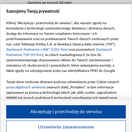
(wpłata wrzesień 60 mln)
Szanujemy Twoją prywatność
Dofinansowanie 635 783 051,21 PLN
Data podpisania umowy: WRZESIEŃ 2025
Kliknij "Akceptuję i przechodzę do serwisu", aby wyrazić zgody na
(wpłata wrzesień 100 mln, październik 350
korzystanie z technologii automatycznego śledzenia i zbierania danych,
mln, listopad 265 mln)
dostęp do informacji na Twoim urządzeniu końcowym i ich
przechowywanie oraz na przetwarzanie Twoich danych osobowych przez
Dofinansowanie 48 862 000,00 PLN
nas, czyli Telewizję Polską S.A. w likwidacji (zwaną dalej również „TVP”),
Data podpisania umowy: GRUDZIEŃ 2025
Zaufanych Partnerów z IAB* (1201 firm)
oraz pozostałych
Zaufanych
(wpłata grudzień 60,548 mln)
Partnerów TVP (93 firm)
, w celach marketingowych (w tym do
zautomatyzowanego dopasowania reklam do Twoich zainteresowań i
Dofinansowanie 900 000 000,00 PLN
mierzenia ich skuteczności) i pozostałych, które wskazujemy poniżej, a
Data podpisania umowy: LUTY 2026 (wpłata
także zgody na udostępnianie przez nas identyfikatora PPID do Google.
26 lutego 80 mln, 4 marca 370 mln,
8
kwiecień 180 mln, 7 maja 180 mln, 8
Twoje dane osobowe zbierane podczas odwiedzania przez Ciebie naszych
czerwca 90 mln)
poszczególnych serwisów
zwanych dalej „Portalem”, w tym informacje
zapisywane za pomocą technologii takich jak: pliki cookie, sygnalizatory
Dofinansowanie 250 000 000,00 PLN
WWW lub innych podobnych technologii umożliwiających świadczenie
Data podpisania umowy LIPIEC 2026 (wpłata
dopasowanych i bezpiecznych usług, personalizację treści oraz reklam,
udostępnianie funkcji mediów społecznościowych oraz analizowanie ruchu
4 sierpnia 250 mln
Akceptuję i przechodzę do serwisu
w Internecie.
Twoje dane osobowe zbierane podczas odwiedzania przez Ciebie
Ustawienia zaawansowane
poszczególnych serwisów
na Portalu, takie jak adresy IP, identyfikatory