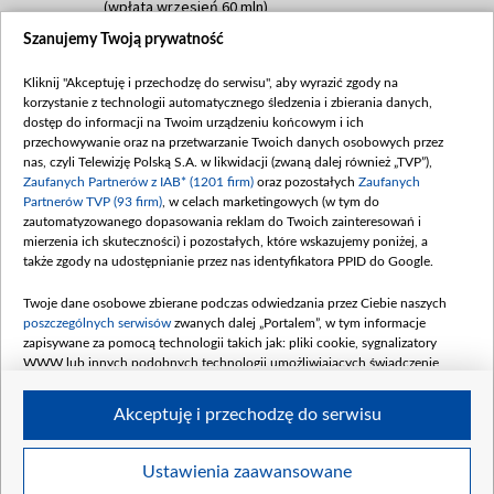
(wpłata wrzesień 60 mln)
Szanujemy Twoją prywatność
Dofinansowanie 635 783 051,21 PLN
Data podpisania umowy: WRZESIEŃ 2025
Kliknij "Akceptuję i przechodzę do serwisu", aby wyrazić zgody na
(wpłata wrzesień 100 mln, październik 350
korzystanie z technologii automatycznego śledzenia i zbierania danych,
mln, listopad 265 mln)
dostęp do informacji na Twoim urządzeniu końcowym i ich
przechowywanie oraz na przetwarzanie Twoich danych osobowych przez
Dofinansowanie 48 862 000,00 PLN
nas, czyli Telewizję Polską S.A. w likwidacji (zwaną dalej również „TVP”),
Data podpisania umowy: GRUDZIEŃ 2025
Zaufanych Partnerów z IAB* (1201 firm)
oraz pozostałych
Zaufanych
(wpłata grudzień 60,548 mln)
Partnerów TVP (93 firm)
, w celach marketingowych (w tym do
zautomatyzowanego dopasowania reklam do Twoich zainteresowań i
Dofinansowanie 900 000 000,00 PLN
mierzenia ich skuteczności) i pozostałych, które wskazujemy poniżej, a
Data podpisania umowy: LUTY 2026 (wpłata
także zgody na udostępnianie przez nas identyfikatora PPID do Google.
26 lutego 80 mln, 4 marca 370 mln,
8
kwiecień 180 mln, 7 maja 180 mln, 8
Twoje dane osobowe zbierane podczas odwiedzania przez Ciebie naszych
czerwca 90 mln)
poszczególnych serwisów
zwanych dalej „Portalem”, w tym informacje
zapisywane za pomocą technologii takich jak: pliki cookie, sygnalizatory
Dofinansowanie 250 000 000,00 PLN
WWW lub innych podobnych technologii umożliwiających świadczenie
Data podpisania umowy LIPIEC 2026 (wpłata
dopasowanych i bezpiecznych usług, personalizację treści oraz reklam,
udostępnianie funkcji mediów społecznościowych oraz analizowanie ruchu
4 sierpnia 250 mln
Akceptuję i przechodzę do serwisu
w Internecie.
Twoje dane osobowe zbierane podczas odwiedzania przez Ciebie
Ustawienia zaawansowane
poszczególnych serwisów
na Portalu, takie jak adresy IP, identyfikatory