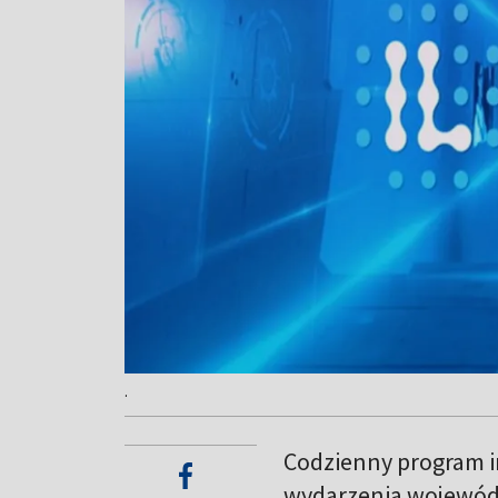
.
Codzienny program in
wydarzenia wojewód