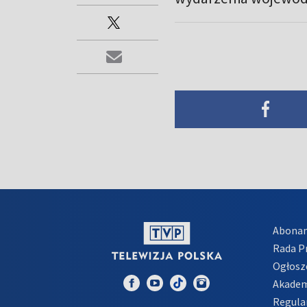
Abona
Rada 
Ogłosz
Akadem
Regula