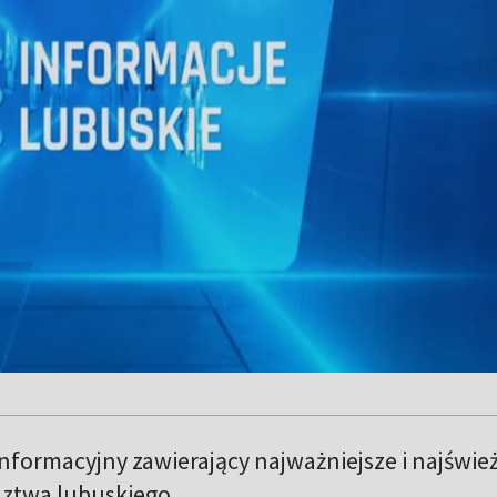
formacyjny zawierający najważniejsze i najświe
ztwa lubuskiego.