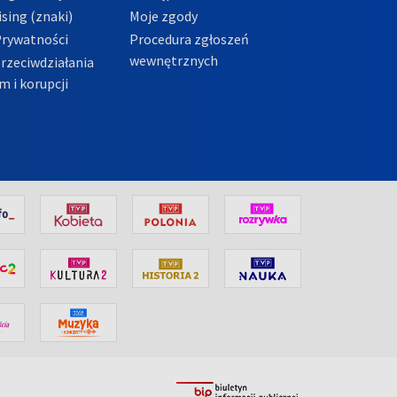
sing (znaki)
Moje zgody
Prywatności
Procedura zgłoszeń
wewnętrznych
przeciwdziałania
m i korupcji