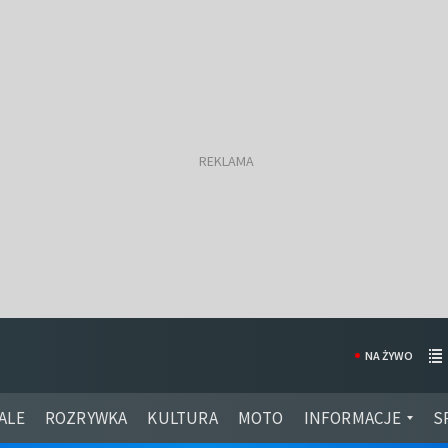
NA ŻYWO
ALE
ROZRYWKA
KULTURA
MOTO
INFORMACJE
S