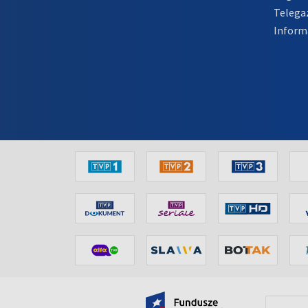
Telega
Inform