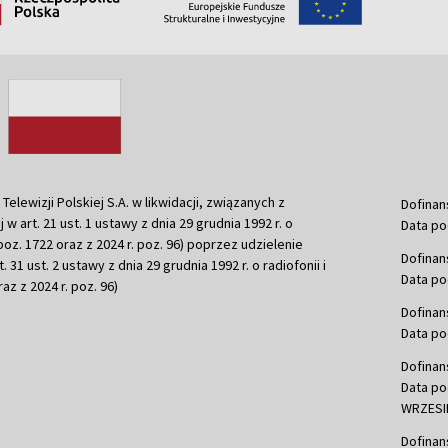
ewizji Polskiej S.A. w likwidacji, związanych z
Dofinan
j w art. 21 ust. 1 ustawy z dnia 29 grudnia 1992 r. o
Data po
r. poz. 1722 oraz z 2024 r. poz. 96) poprzez udzielenie
Dofinan
 31 ust. 2 ustawy z dnia 29 grudnia 1992 r. o radiofonii i
Data po
raz z 2024 r. poz. 96)
Dofinan
Data po
Dofinan
Data po
WRZESIE
Dofinan