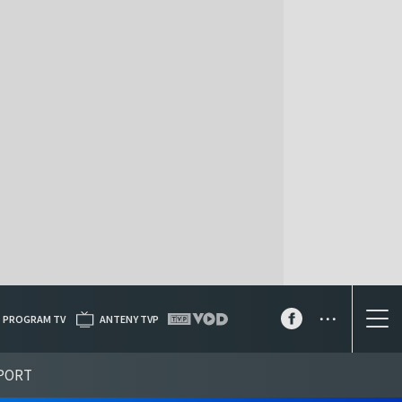
...
PROGRAM TV
ANTENY TVP
PORT