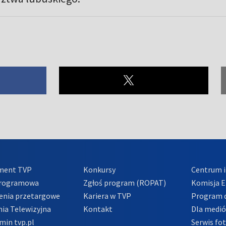
ment TVP
Konkursy
Centrum i
Programowa
Zgłoś program (ROPAT)
Komisja E
enia przetargowe
Kariera w TVP
Program d
ia Telewizyjna
Kontakt
Dla medi
min tvp.pl
Serwis fo