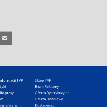
nformacji TVP
Sklep TVP
tyki
Biuro Reklamy
la prasy
Oferta Dystrybucyjna
ów
Oferta Handlowa
tograficzny
Dostępność