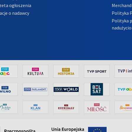
zeta ogłoszenia
Merchandi
acje o nadawcy
Polityka 
Polityka 
nadużycio