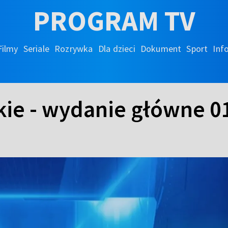
PROGRAM TV
Filmy
Seriale
Rozrywka
Dla dzieci
Dokument
Sport
Inf
kie - wydanie główne 0