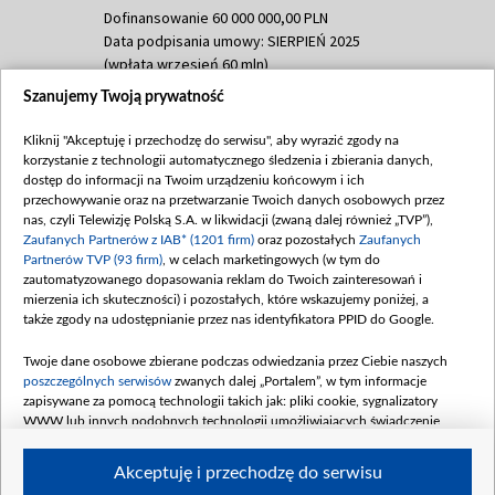
Dofinansowanie 60 000 000,00 PLN
Data podpisania umowy: SIERPIEŃ 2025
(wpłata wrzesień 60 mln)
Szanujemy Twoją prywatność
Dofinansowanie 635 783 051,21 PLN
Data podpisania umowy: WRZESIEŃ 2025
Kliknij "Akceptuję i przechodzę do serwisu", aby wyrazić zgody na
(wpłata wrzesień 100 mln, październik 350
korzystanie z technologii automatycznego śledzenia i zbierania danych,
mln, listopad 265 mln)
dostęp do informacji na Twoim urządzeniu końcowym i ich
przechowywanie oraz na przetwarzanie Twoich danych osobowych przez
Dofinansowanie 48 862 000,00 PLN
nas, czyli Telewizję Polską S.A. w likwidacji (zwaną dalej również „TVP”),
Data podpisania umowy: GRUDZIEŃ 2025
Zaufanych Partnerów z IAB* (1201 firm)
oraz pozostałych
Zaufanych
(wpłata grudzień 60,548 mln)
Partnerów TVP (93 firm)
, w celach marketingowych (w tym do
zautomatyzowanego dopasowania reklam do Twoich zainteresowań i
Dofinansowanie 900 000 000,00 PLN
mierzenia ich skuteczności) i pozostałych, które wskazujemy poniżej, a
Data podpisania umowy: LUTY 2026 (wpłata
także zgody na udostępnianie przez nas identyfikatora PPID do Google.
26 lutego 80 mln, 4 marca 370 mln,
8
kwiecień 180 mln, 7 maja 180 mln, 8
Twoje dane osobowe zbierane podczas odwiedzania przez Ciebie naszych
czerwca 90 mln)
poszczególnych serwisów
zwanych dalej „Portalem”, w tym informacje
zapisywane za pomocą technologii takich jak: pliki cookie, sygnalizatory
Dofinansowanie 250 000 000,00 PLN
WWW lub innych podobnych technologii umożliwiających świadczenie
Data podpisania umowy LIPIEC 2026 (wpłata
dopasowanych i bezpiecznych usług, personalizację treści oraz reklam,
udostępnianie funkcji mediów społecznościowych oraz analizowanie ruchu
4 sierpnia 250 mln
Akceptuję i przechodzę do serwisu
w Internecie.