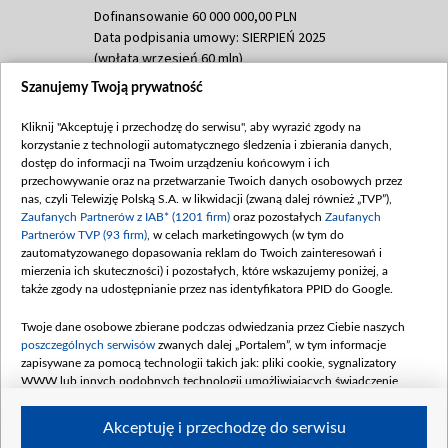
Dofinansowanie 60 000 000,00 PLN
Data podpisania umowy: SIERPIEŃ 2025
(wpłata wrzesień 60 mln)
Szanujemy Twoją prywatność
Dofinansowanie 635 783 051,21 PLN
Data podpisania umowy: WRZESIEŃ 2025
Kliknij "Akceptuję i przechodzę do serwisu", aby wyrazić zgody na
(wpłata wrzesień 100 mln, październik 350
korzystanie z technologii automatycznego śledzenia i zbierania danych,
mln, listopad 265 mln)
dostęp do informacji na Twoim urządzeniu końcowym i ich
przechowywanie oraz na przetwarzanie Twoich danych osobowych przez
Dofinansowanie 48 862 000,00 PLN
nas, czyli Telewizję Polską S.A. w likwidacji (zwaną dalej również „TVP”),
Data podpisania umowy: GRUDZIEŃ 2025
Zaufanych Partnerów z IAB* (1201 firm)
oraz pozostałych
Zaufanych
(wpłata grudzień 60,548 mln)
Partnerów TVP (93 firm)
, w celach marketingowych (w tym do
zautomatyzowanego dopasowania reklam do Twoich zainteresowań i
Dofinansowanie 900 000 000,00 PLN
mierzenia ich skuteczności) i pozostałych, które wskazujemy poniżej, a
Data podpisania umowy: LUTY 2026 (wpłata
także zgody na udostępnianie przez nas identyfikatora PPID do Google.
26 lutego 80 mln, 4 marca 370 mln,
8
kwiecień 180 mln, 7 maja 180 mln, 8
Twoje dane osobowe zbierane podczas odwiedzania przez Ciebie naszych
czerwca 90 mln)
poszczególnych serwisów
zwanych dalej „Portalem”, w tym informacje
zapisywane za pomocą technologii takich jak: pliki cookie, sygnalizatory
Dofinansowanie 250 000 000,00 PLN
WWW lub innych podobnych technologii umożliwiających świadczenie
Data podpisania umowy LIPIEC 2026 (wpłata
dopasowanych i bezpiecznych usług, personalizację treści oraz reklam,
udostępnianie funkcji mediów społecznościowych oraz analizowanie ruchu
4 sierpnia 250 mln
Akceptuję i przechodzę do serwisu
w Internecie.